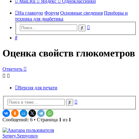
Mail.Ru
Яндекс
Одноклассники
На главную
Форум
Основные сведения
Приборы и
техника для диабетика
Расширенный
Поиск
поиск
Поиск
Оценка свойств глюкометров
Ответить
Версия для печати
Расширенный
Поиск
поиск
Сообщений: 6 • Страница
1
из
1
Sergey.Semyonov