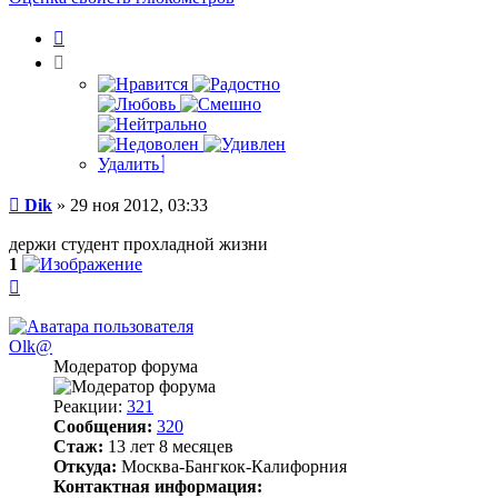
Цитата
Удалить
Сообщение
Dik
»
29 ноя 2012, 03:33
держи студент прохладной жизни
1
Вернуться
к
началу
Olk@
Модератор форума
Реакции:
321
Сообщения:
320
Стаж:
13 лет 8 месяцев
Откуда:
Москва-Бангкок-Калифорния
Контактная информация: