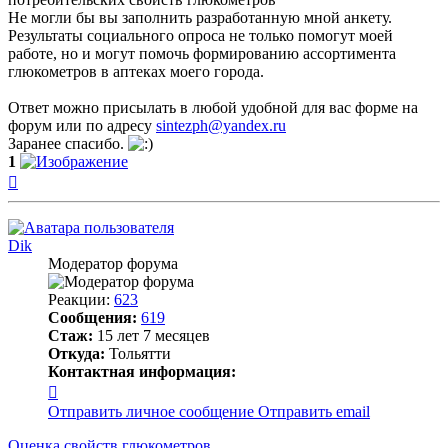
Не могли бы вы заполнить разработанную мной анкету.
Результаты социального опроса не только помогут моей
работе, но и могут помочь формированию ассортимента
глюкометров в аптеках моего города.
Ответ можно присылать в любой удобной для вас форме на
форум или по адресу
sintezph@yandex.ru
Заранее спасибо.
1
Вернуться
к
началу
Dik
Модератор форума
Реакции:
623
Сообщения:
619
Стаж:
15 лет 7 месяцев
Откуда:
Тольятти
Контактная информация:
Контактная
информация
Отправить личное сообщение
Отправить email
пользователя
Dik
Оценка свойств глюкометров