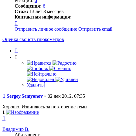
Реакции:
6
Сообщения:
6
Стаж:
13 лет 8 месяцев
Контактная информация:
Контактная
информация
Отправить личное сообщение
Отправить email
пользователя
Sergey.Semyonov
Оценка свойств глюкометров
Цитата
Удалить
Сообщение
Sergey.Semyonov
»
02 дек 2012, 07:35
Хорошо. Извиняюсь за повторение темы.
1
Вернуться
к
началу
Владимир В.
Абитуриент