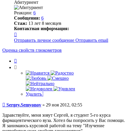
Абитуриент
Реакции:
6
Сообщения:
6
Стаж:
13 лет 8 месяцев
Контактная информация:
Контактная
информация
Отправить личное сообщение
Отправить email
пользователя
Sergey.Semyonov
Оценка свойств глюкометров
Цитата
Удалить
Сообщение
Sergey.Semyonov
»
29 ноя 2012, 02:55
Здравствуйте, меня зовут Сергей, я студент 5-го курса
фармацевтического вуза. Хотел бы попросить у Вас помощи.
Я занимаюсь курсовой работой на тему "Изучение
потребительских свойств глюкометров"