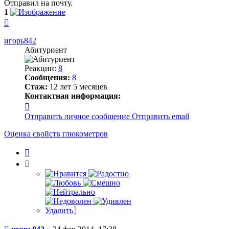
Отправил на почту.
1
Вернуться
к
началу
игорь842
Абитуриент
Реакции:
8
Сообщения:
8
Стаж:
12 лет 5 месяцев
Контактная информация:
Контактная
информация
Отправить личное сообщение
Отправить email
пользователя
игорь842
Оценка свойств глюкометров
Цитата
Удалить
Сообщение