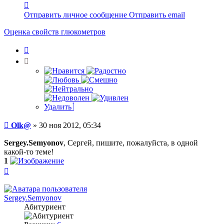
Контактная
информация
Отправить личное сообщение
Отправить email
пользователя
Olk@
Оценка свойств глюкометров
Цитата
Удалить
Сообщение
Olk@
»
30 ноя 2012, 05:34
Sergey.Semyonov
, Сергей, пишите, пожалуйста, в одной
какой-то теме!
1
Вернуться
к
началу
Sergey.Semyonov
Абитуриент