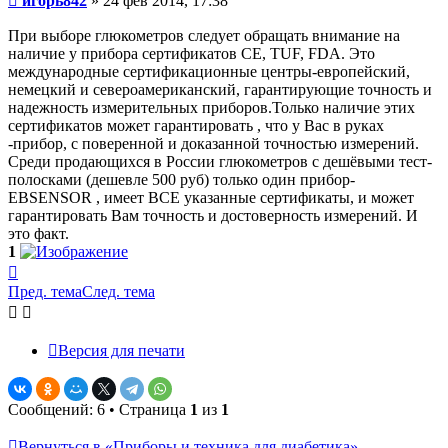
игорь842
»
24 фев 2014, 17:38
При выборе глюкометров следует обращать внимание на
наличие у прибора сертификатов CE, TUF, FDA. Это
международные сертификационные центры-европейский,
немецкий и североамериканский, гарантирующие точность и
надежность измерительных приборов.Только наличие этих
сертификатов может гарантировать , что у Вас в руках
-прибор, с поверенной и доказанной точностью измерений.
Среди продающихся в России глюкометров с дешёвыми тест-
полосками (дешевле 500 руб) только один прибор-
EBSENSOR , имеет ВСЕ указанные сертификаты, и может
гарантировать Вам точность и достоверность измерений. И
это факт.
1
Вернуться
к
Пред. тема
След. тема
началу
Версия для печати
Сообщений: 6 • Страница
1
из
1
Вернуться в «Приборы и техника для диабетика»