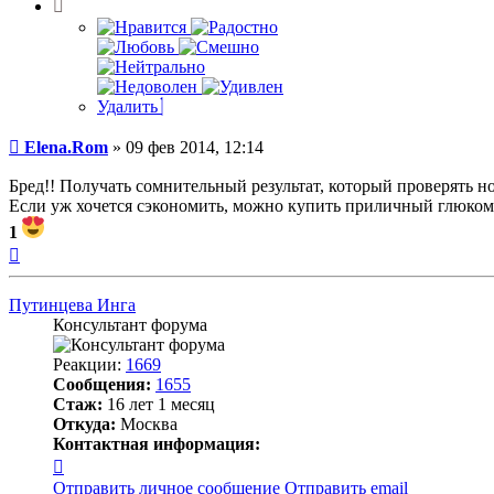
Удалить
Сообщение
Elena.Rom
»
09 фев 2014, 12:14
Бред!! Получать сомнительный результат, который проверять н
Если уж хочется сэкономить, можно купить приличный глюкоме
1
Вернуться
к
началу
Путинцева Инга
Консультант форума
Реакции:
1669
Сообщения:
1655
Стаж:
16 лет 1 месяц
Откуда:
Москва
Контактная информация:
Контактная
информация
Отправить личное сообщение
Отправить email