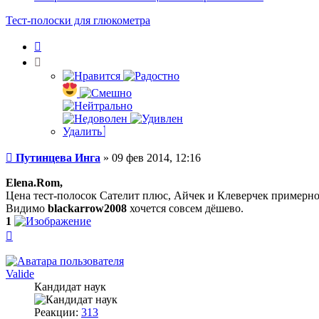
пользователя
Путинцева
Тест-полоски для глюкометра
Инга
Цитата
Удалить
Сообщение
Путинцева Инга
»
09 фев 2014, 12:16
Elena.Rom,
Цена тест-полосок Сателит плюс, Айчек и Клеверчек примерно
Видимо
blackarrow2008
хочется совсем дёшево.
1
Вернуться
к
началу
Valide
Кандидат наук
Реакции:
313