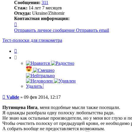
Сообщения:
311
Стаж:
14 лет 7 месяцев
Откуда:
Ukraine/Zhitomir
Контактная информация:
Контактная
информация
Отправить личное сообщение
Отправить email
пользователя
Valide
Тест-полоски для глюкометра
Цитата
Удалить
Сообщение
Valide
»
09 фев 2014, 12:17
Путинцева Инга
, меня подобные мысли также посещали.
Я однажды разобрала одну полоску любопытства ради.
Не знаю как остальные производители, но у меня все глухо и п
Чтобы очистить полоску от предыдущей крови, ее необходимо ра
А собрать вообще не предоставляется возможным.