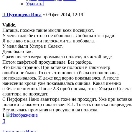
Удалить
Сообщение
Путинцева Инга
»
09 фев 2014, 12:19
Valide
,
Наташа, похоже такие мысли всех посещают.
У меня тоже без этого не обошлось. Любопытства ради.
Я не знаю с какими полосками ты пробовала.
У меня были Ультра и Селект.
Дело было так.
Сразу после замера промывала полоску в чистой воде.
Потом салфеткой просушивала. Без разбора.
Что было странно. При вставке полоски в глюкометр
ошибки не было. То есть что полоска была использована,
не показывалось. И даже код верно показывался. А после
нанесения крови уже показывалась ошибка. Какая именно
сейчас не помню. После 2-3 проб поняла, что с Ультра и Селект
авантюра не проходит.
С Перформа Нано авантюра тоже не проходит. Уже при вставке
полоски глюкометр показывает Е-1. То есть полоска поврежден
Вставлялась промытая и просушенная полоска.
1
Вернуться
к
началу
Путинцева Инга