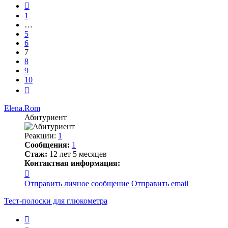
10
Пред.
1
…
5
6
7
8
9
10
След.
Elena.Rom
Абитуриент
Реакции:
1
Сообщения:
1
Стаж:
12 лет 5 месяцев
Контактная информация:
Контактная
информация
Отправить личное сообщение
Отправить email
пользователя
Elena.Rom
Тест-полоски для глюкометра
Цитата