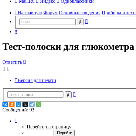
Mail.Ru
Яндекс
Одноклассники
На главную
Форум
Основные сведения
Приборы и техн
Расширенный
Поиск
поиск
Поиск
Тест-полоски для глюкометра
Ответить
Версия для печати
Расширенный
Поиск
поиск
Сообщений: 93
Страница
7
Перейти на страницу:
из