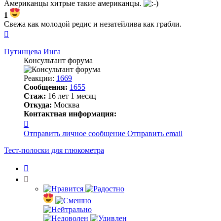
Американцы хитрые такие американцы.
1
Свежа как молодой редис и незатейлива как грабли.
Вернуться
к
началу
Путинцева Инга
Консультант форума
Реакции:
1669
Сообщения:
1655
Стаж:
16 лет 1 месяц
Откуда:
Москва
Контактная информация:
Контактная
информация
Отправить личное сообщение
Отправить email
пользователя
Путинцева
Тест-полоски для глюкометра
Инга
Цитата