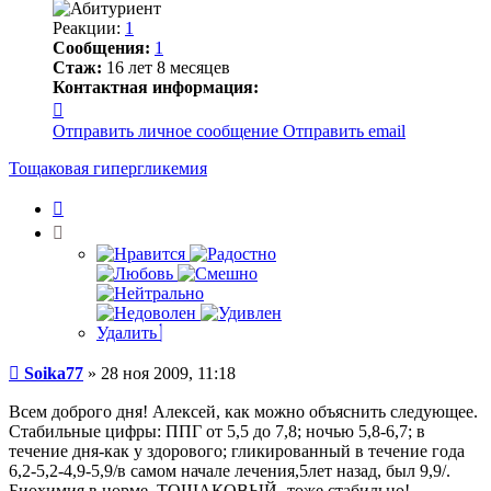
Реакции:
1
Сообщения:
1
Стаж:
16 лет 8 месяцев
Контактная информация:
Контактная
информация
Отправить личное сообщение
Отправить email
пользователя
Soika77
Тощаковая гипергликемия
Цитата
Удалить
Сообщение
Soika77
»
28 ноя 2009, 11:18
Всем доброго дня! Алексей, как можно объяснить следующее.
Стабильные цифры: ППГ от 5,5 до 7,8; ночью 5,8-6,7; в
течение дня-как у здорового; гликированный в течение года
6,2-5,2-4,9-5,9/в самом начале лечения,5лет назад, был 9,9/.
Биохимия в норме. ТОЩАКОВЫЙ- тоже стабильно! -