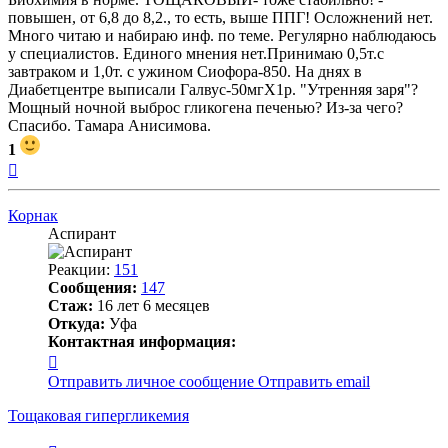
повышен, от 6,8 до 8,2., то есть, выше ППГ! Осложнений нет.
Много читаю и набираю инф. по теме. Регулярно наблюдаюсь
у специалистов. Единого мнения нет.Принимаю 0,5т.с
завтраком и 1,0т. с ужином Сиофора-850. На днях в
Диабетцентре выписали Галвус-50мгХ1р. "Утренняя заря"?
Мощный ночной выброс гликогена печенью? Из-за чего?
Спасибо. Тамара Анисимова.
1
Вернуться
к
началу
Корнак
Аспирант
Реакции:
151
Сообщения:
147
Стаж:
16 лет 6 месяцев
Откуда:
Уфа
Контактная информация:
Контактная
информация
Отправить личное сообщение
Отправить email
пользователя
Корнак
Тощаковая гипергликемия