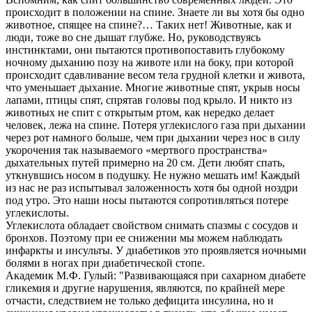
происходит в положении на спине. Знаете ли вы хотя бы одно
животное, спящее на спине?… Таких нет! Животные, как и
люди, тоже во сне дышат глубже. Но, руководствуясь
инстинктами, они пытаются противопоставить глубокому
ночному дыханию позу на животе или на боку, при которой
происходит сдавливание весом тела грудной клетки и живота,
что уменьшает дыхание. Многие животные спят, укрыв носы
лапами, птицы спят, спрятав головы под крыло. И никто из
животных не спит с открытым ртом, как нередко делает
человек, лежа на спине. Потеря углекислого газа при дыхании
через рот намного больше, чем при дыхании через нос в силу
укорочения так называемого «мертвого пространства»
дыхательных путей примерно на 20 см. Дети любят спать,
уткнувшись носом в подушку. Не нужно мешать им! Каждый
из нас не раз испытывал заложенность хотя бы одной ноздри
под утро. Это наши носы пытаются сопротивляться потере
углекислоты.
Углекислота обладает свойством снимать спазмы с сосудов и
бронхов. Поэтому при ее снижении мы можем наблюдать
инфаркты и инсульты. У диабетиков это проявляется ночными
болями в ногах при диабетической стопе.
Академик М.Ф. Гулый: "Развивающаяся при сахарном диабете
гликемия и другие нарушения, являются, по крайней мере
отчасти, следствием не только дефицита инсулина, но и