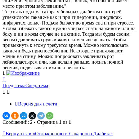
снижения уровня углекислоты в тканях, что обычно имеет
место при этом заболевании."
Т.е. связь подъема сахара у больных диабетом с потерей
углекислоты такая же как и при гипертонии, инсультах,
инфарктах, астме. Подъем бывает во время сна и при стрессе.
Чтобы избежать такого нужно учиться спать на животе или на
боку и ни в коем случае не на спине. Тогда мы будем своим
весом сдавливать грудь и живот и меньше дышать. Чтобы
привыкнуть к этому требуется время. Можно использовать
какие-нибудь приспособления. Некоторые привязывают
мячик на спину. Можно попробовать заклеивать рот
лейкопластырем или, как делали раньше, носить ночной
чепчик, подвязывая нижнюю челюсть.
1
Вернуться
к
Пред. тема
След. тема
началу
Версия для печати
Сообщений: 2 • Страница
1
из
1
Вернуться в «Осложнения от Сахарного Диабета»