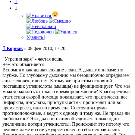
Цитата
Удалить
Сообщение
Корнак
»
08 фев 2010, 17:20
"Утрення заря" - частая вещь.
Чем это объясняется.
Вспомним как дышат спящие люди. А дышат они заметно
глубже. По глубокому дыханию мы безошибочно определяем -
спит человек, или нет. К тому же при этом основной
поставщик углекислоты (мышцы) не функционирует. Что мы
можем ожидать от такого времяпровождения? Красноречивая
статистика скорой помощи показывает, что практически все
инфаркты, инсульты, приступы астмы происходят или во
время стресса, или во время сна. Состояния прямо
противоположные, а ведут к одному и тому же. Не правда ли
любопытно? Эти два состояния объединяет только одно –
увеличение потери углекислоты. Происходит это потому что,
человек даже во сне умудряется вести себя неправильно.
Вспомним, как спит большинство современных людей. Это