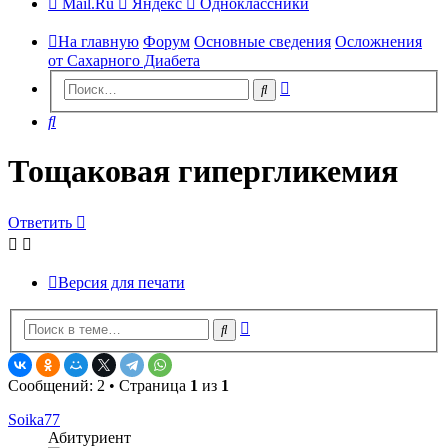
Mail.Ru
Яндекс
Одноклассники
На главную
Форум
Основные сведения
Осложнения
от Сахарного Диабета
Расширенный
Поиск
поиск
Поиск
Тощаковая гипергликемия
Ответить
Версия для печати
Расширенный
Поиск
поиск
Сообщений: 2 • Страница
1
из
1
Soika77
Абитуриент