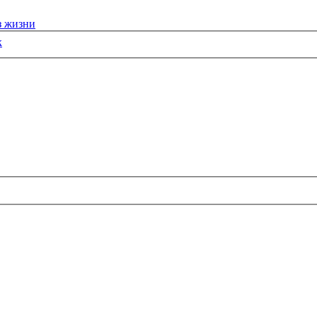
з жизни
к