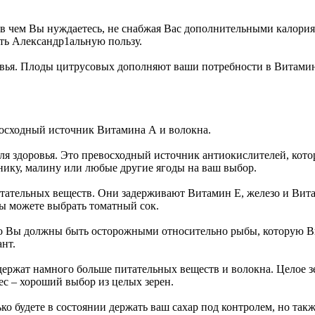
в чем Вы нуждаетесь, не снабжая Вас дополнительными калория
еть Александр1альную пользу.
вья. Плоды цитрусовых дополняют ваши потребности в Витамин
евосходный источник Витамина А и волокна.
ля здоровья. Это превосходный источник антиокислителей, кото
нику, малину или любые другие ягоды на ваш выбор.
тельных веществ. Они задерживают Витамин Е, железо и Витам
Вы можете выбрать томатный сок.
о Вы должны быть осторожными относительно рыбы, которую Вы 
нт.
одержат намного больше питательных веществ и волокна. Целое з
ес – хороший выбор из целых зерен.
ко будете в состоянии держать ваш сахар под контролем, но та