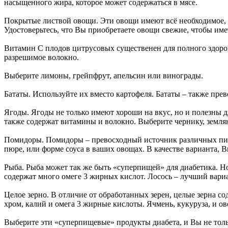
насыщенного жира, которое может содержаться в мясе.
Покрытые листвой овощи. Эти овощи имеют всё необходимое, 
Удостоверьтесь, что Вы приобретаете овощи свежие, чтобы им
Витамин C плодов цитрусовых существенен для полного здоро
разрешимое волокно.
Выберите лимоны, грейпфрут, апельсин или винограды.
Бататы. Используйте их вместо картофеля. Бататы – также пр
Ягоды. Ягоды не только имеют хороши на вкус, но и полезны д
также содержат витамины и волокно. Выберите чернику, земля
Помидоры. Помидоры – превосходный источник различных пита
пюре, или форме соуса в ваших овощах. В качестве варианта, 
Рыба. Рыба может так же быть «суперпищей» для диабетика. Н
содержат много омеге 3 жирных кислот. Лосось – лучший вариа
Целое зерно. В отличие от обработанных зерен, целые зерна с
хром, калий и омега 3 жирные кислоты. Ячмень, кукуруза, и ов
Выберите эти «суперпищевые» продукты диабета, и Вы не толь