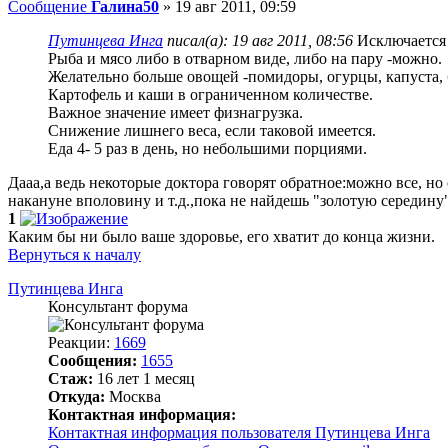
Сообщение
Галина50
»
19 авг 2011, 09:59
Путинцева Инга
писал(а):
19 авг 2011, 08:56
Исключается 
Рыба и мясо либо в отварном виде, либо на пару -можно.
Желательно больше овощей -помидоры, огурцы, капуста, 
Картофель и каши в ограниченном количестве.
Важное значение имеет физнагрузка.
Снижение лишнего веса, если таковой имеется.
Еда 4- 5 раз в день, но небольшими порциями.
Дааа,а ведь некоторые доктора говорят обратное:можно все, н
накануне вполовину и т.д.,пока не найдешь "золотую середину"
1
Каким бы ни было ваше здоровье, его хватит до конца жизни.
Вернуться к началу
Путинцева Инга
Консультант форума
Реакции:
1669
Сообщения:
1655
Стаж:
16 лет 1 месяц
Откуда:
Москва
Контактная информация:
Контактная информация пользователя Путинцева Инга