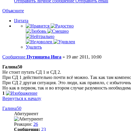
Отправить личное сообщение
Отправить email
Объясните
Цитата
Удалить
Сообщение
Путинцева Инга
»
19 авг 2011, 10:00
Галина50
Не стоит путать СД 1 и СД 2.
При СД 1 действительно почти всё можно. Так как там компенса
При СД 2 другая ситуация. Это люди, как правило, с избыточ
Но как в первом, так и во втором случае разумность необходим
1
Вернуться к началу
Галина50
Абитуриент
Реакции:
26
Сообщения:
23