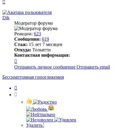
Вернуться
к
началу
Dik
Модератор форума
Реакции:
623
Сообщения:
619
Стаж:
15 лет 7 месяцев
Откуда:
Тольятти
Контактная информация:
Контактная
информация
Отправить личное сообщение
Отправить email
пользователя
Dik
Бессимптомная гипогликемия
Цитата
Удалить