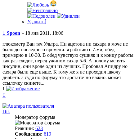
Удалить
Сообщение
Spoon
»
18 янв 2011, 18:06
глюкометр Ван тач Ультра. Ни ацетона ни сахара в моче не
было до последнего времени. я работаю с 7-ми, обед
примерно в 10-30. В обед чувствую сушняк и к концу работы
как раз сходит, перед ужином сахар 5-6. А почему менять
инсулин, они вроде одни из лучших. Пробовал Апидру но
сахара были еще выше. К тому же я не проходил школу
диабета. а судя по форуму это достаточно важно. может
ссылочку скинете...
1
Вернуться
к
началу
Dik
Модератор форума
Реакции:
623
Сообщения:
619