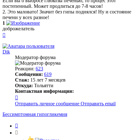
Если вы о выбросе глюкозы печенью, то процес этот
постепенный. Может продлиться до 7-8 часов!
2. Это маловато! Значит без гипы поднялся! Ну и состояние
печени у всех разное!
1
доброжелатель
Вернуться
к
началу
Dik
Модератор форума
Реакции:
623
Сообщения:
619
Стаж:
15 лет 7 месяцев
Откуда:
Тольятти
Контактная информация:
Контактная
информация
Отправить личное сообщение
Отправить email
пользователя
Dik
Бессимптомная гипогликемия
Цитата