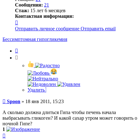
Сообщения:
21
Стаж:
15 лет 6 месяцев
Контактная информация:
Контактная
информация
Отправить личное сообщение
Отправить email
пользователя
Spoon
Бессимптомная гипогликемия
Цитата
Удалить
Сообщение
Spoon
»
18 янв 2011, 15:23
А сколько должна длиться Гипа чтобы печень начала
выбрасывать гликоген? И какой сахар утром может говорить о
ночной Гипе?
1
Вернуться