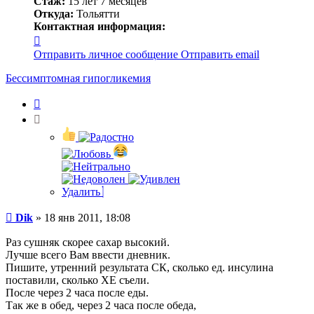
Стаж:
15 лет 7 месяцев
Откуда:
Тольятти
Контактная информация:
Контактная
информация
Отправить личное сообщение
Отправить email
пользователя
Dik
Бессимптомная гипогликемия
Цитата
Удалить
Сообщение
Dik
»
18 янв 2011, 18:08
Раз сушняк скорее сахар высокий.
Лучше всего Вам ввести дневник.
Пишите, утренний результата СК, сколько ед. инсулина
поставили, сколько ХЕ съели.
После через 2 часа после еды.
Так же в обед, через 2 часа после обеда,