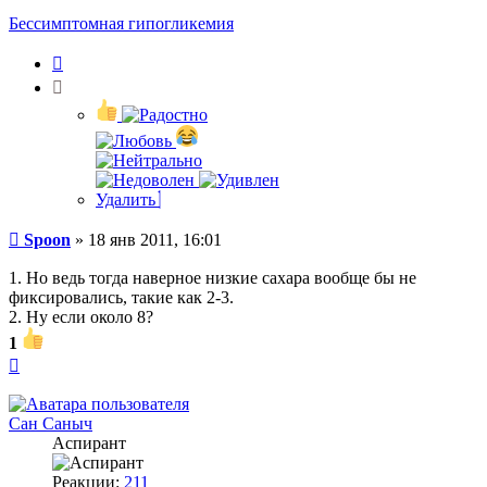
пользователя
Spoon
Бессимптомная гипогликемия
Цитата
Удалить
Сообщение
Spoon
»
18 янв 2011, 16:01
1. Но ведь тогда наверное низкие сахара вообще бы не
фиксировались, такие как 2-3.
2. Ну если около 8?
1
Вернуться
к
началу
Сан Саныч
Аспирант
Реакции:
211