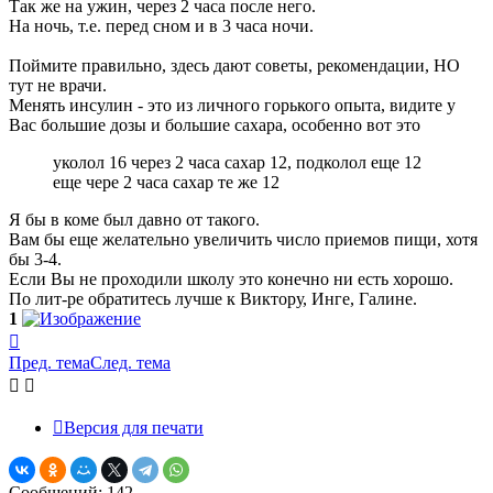
Так же на ужин, через 2 часа после него.
На ночь, т.е. перед сном и в 3 часа ночи.
Поймите правильно, здесь дают советы, рекомендации, НО
тут не врачи.
Менять инсулин - это из личного горького опыта, видите у
Вас большие дозы и большие сахара, особенно вот это
уколол 16 через 2 часа сахар 12, подколол еще 12
еще чере 2 часа сахар те же 12
Я бы в коме был давно от такого.
Вам бы еще желательно увеличить число приемов пищи, хотя
бы 3-4.
Если Вы не проходили школу это конечно ни есть хорошо.
По лит-ре обратитесь лучше к Виктору, Инге, Галине.
1
Вернуться
к
Пред. тема
След. тема
началу
Версия для печати
Сообщений: 142