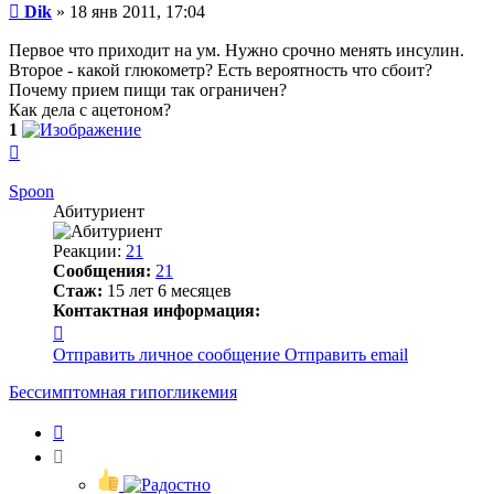
Сообщение
Dik
»
18 янв 2011, 17:04
Первое что приходит на ум. Нужно срочно менять инсулин.
Второе - какой глюкометр? Есть вероятность что сбоит?
Почему прием пищи так ограничен?
Как дела с ацетоном?
1
Вернуться
к
началу
Spoon
Абитуриент
Реакции:
21
Сообщения:
21
Стаж:
15 лет 6 месяцев
Контактная информация:
Контактная
информация
Отправить личное сообщение
Отправить email
пользователя
Spoon
Бессимптомная гипогликемия
Цитата