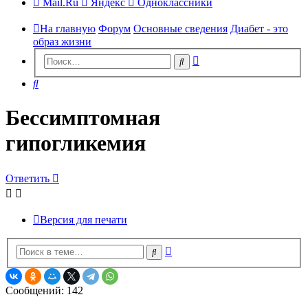
Mail.Ru
Яндекс
Одноклассники
На главную
Форум
Основные сведения
Диабет - это
образ жизни
Расширенный
Поиск
поиск
Поиск
Бессимптомная
гипогликемия
Ответить
Версия для печати
Расширенный
Поиск
поиск
Сообщений: 142