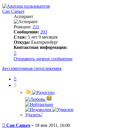
к
началу
Сан Саныч
Аспирант
Реакции:
211
Сообщения:
203
Стаж:
5 лет 9 месяцев
Откуда:
Екатеринбург
Контактная информация:
Контактная
информация
Отправить личное сообщение
пользователя
Сан
Бессимптомная гипогликемия
Саныч
Цитата
Удалить
Сообщение
Сан Саныч
»
18 янв 2011, 16:00