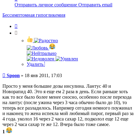
информация
Отправить личное сообщение
Отправить email
пользователя
Spoon
Бессимптомная гипогликемия
Цитата
Удалить
Сообщение
Spoon
»
18 янв 2011, 17:03
Просто у меня большие дозы инсулина. Лантус 40 и
Новорапид 40. Это я еще ем 2 раза в день. Если раньше хоть
как то все было более менее сносно, особенно после перехода
на лантус (после ужина через 3 часа обычно было до 10), то
теперь все разладилось. Например сегодня немного поужинал
и наконец то жена испекла мой любимый пирог, первый раз за
4 года. уколол 16 через 2 часа сахар 12, подколол еще 12 еще
через 2 часа сахар те же 12. Вчера было тоже самое.
1