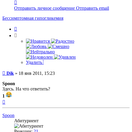
Контактная
информация
Отправить личное сообщение
Отправить email
пользователя
Dik
Бессимптомная гипогликемия
Цитата
Удалить
Сообщение
Dik
»
18 янв 2011, 15:23
Spoon
Здесь. На что ответить?
1
Вернуться
к
началу
Spoon
Абитуриент
Реакции:
21