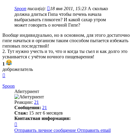
Spoon
писал(а):
18 янв 2011, 15:23
А сколько
должна длиться Гипа чтобы печень начала
выбрасывать гликоген? И какой сахар утром
может говорить о ночной Гипе?
Вообще индивидуально, но в основном, для этого достаточно
гипе начаться и организм таким способом пытается избежать
гиповых последствий!
2. Тут нужно учесть и то, что и когда ты съел и как долго это
усваивается с учётом ночного пищеварения!
1
доброжелатель
Вернуться
к
началу
Spoon
Абитуриент
Реакции:
21
Сообщения:
21
Стаж:
15 лет 6 месяцев
Контактная информация:
Контактная
информация
Отправить личное сообщение
Отправить email