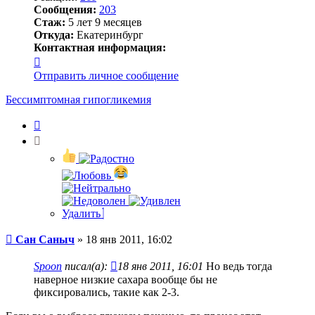
Сообщения:
203
Стаж:
5 лет 9 месяцев
Откуда:
Екатеринбург
Контактная информация:
Контактная
информация
Отправить личное сообщение
пользователя
Сан
Бессимптомная гипогликемия
Саныч
Цитата
Удалить
Сообщение
Сан Саныч
»
18 янв 2011, 16:02
Spoon
писал(а):
18 янв 2011, 16:01
Но ведь тогда
наверное низкие сахара вообще бы не
фиксировались, такие как 2-3.