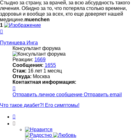
Стыдно за страну, за врачей, за всю абсурдность такого
лечения. Обидно за то, что потеряла столько времени,
здоровья и вообще за всех, кто еще доверяет нашей
медицине.
muenchen
1
Вернуться
к
началу
Путинцева Инга
Консультант форума
Реакции:
1669
Сообщения:
1655
Стаж:
16 лет 1 месяц
Откуда:
Москва
Контактная информация:
Контактная
информация
Отправить личное сообщение
Отправить email
пользователя
Путинцева
Что такое диабет?! Его симптомы!
Инга
Цитата