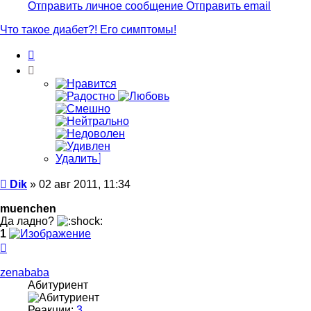
информация
Отправить личное сообщение
Отправить email
пользователя
Dik
Что такое диабет?! Его симптомы!
Цитата
Удалить
Сообщение
Dik
»
02 авг 2011, 11:34
muenchen
Да ладно?
1
Вернуться
к
началу
zenababa
Абитуриент
Реакции:
3