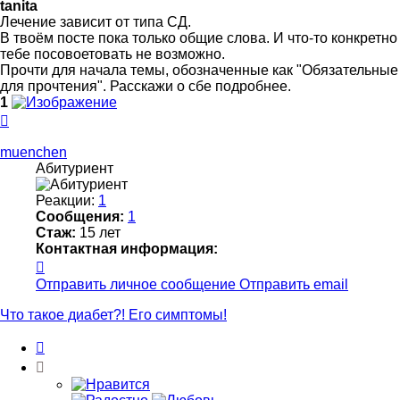
tanita
Лечение зависит от типа СД.
В твоём посте пока только общие слова. И что-то конкретно
тебе посовоетовать не возможно.
Прочти для начала темы, обозначенные как "Обязательные
для прочтения". Расскажи о сбе подробнее.
1
Вернуться
к
началу
muenchen
Абитуриент
Реакции:
1
Сообщения:
1
Стаж:
15 лет
Контактная информация:
Контактная
информация
Отправить личное сообщение
Отправить email
пользователя
muenchen
Что такое диабет?! Его симптомы!
Цитата