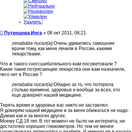
Удалить
Сообщение
Путинцева Инга
»
08 окт 2011, 08:21
zenababa писал(а):
Очень удивились тамошние
врачи тому, как меня лечили в России, какими
лекарствами.
Что ж такого сногсшибательного вам посоветовали ?
Какие такие потрясающие лекарства они вам назначили,
чего нет в России ?
zenababa писал(а):
Обидно за то, что потеряла
столько времени, здоровья и вообще за всех, кто
еще доверяет нашей медицине.
Терять время и здоровье вас никто не заставлял.
Я доверяю нашей медицине и за меня обижаться не надо.
Думаю как и за многих других.
Моему СД 18 лет. В тот момент не было ни интернета, ни
достаточно хороших глюкометров. Но тем не менее
существовала литература о диабете. И именно её я начала