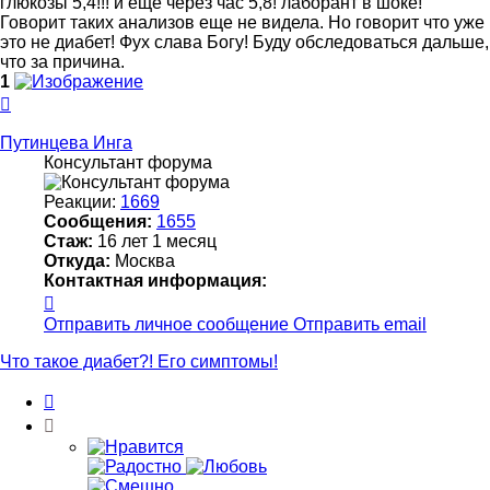
глюкозы 5,4!!! и еще через час 5,8! лаборант в шоке!
Говорит таких анализов еще не видела. Но говорит что уже
это не диабет! Фух слава Богу! Буду обследоваться дальше,
что за причина.
1
Вернуться
к
началу
Путинцева Инга
Консультант форума
Реакции:
1669
Сообщения:
1655
Стаж:
16 лет 1 месяц
Откуда:
Москва
Контактная информация:
Контактная
информация
Отправить личное сообщение
Отправить email
пользователя
Путинцева
Что такое диабет?! Его симптомы!
Инга
Цитата