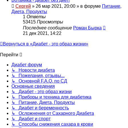
Ботаника - диабет без диет!
Сергей
»
26 мар 2021, 20:00
» в форуме
Питание,
Диета, Продукты
1
Ответы
53415
Просмотры
Последнее сообщение
Роман Бырка
21 дек 2021, 14:22
Вернуться в «Диабет - это образ жизни»
Перейти
Диабет форум
↳ Новости диабета
↳ Пожелания, отзывы...
↳ Основной F.A.Q. по СД
Основные сведения
↳ Диабет - это образ жизни
↳ Приборы и техника для диабетика
↳ Питание, Диета, Продукты
↳ Диабет и беременность
↳ Осложнения от Сахарного Диабета
↳ Диабет и спорт
↳ Способы снижения сахара в крови