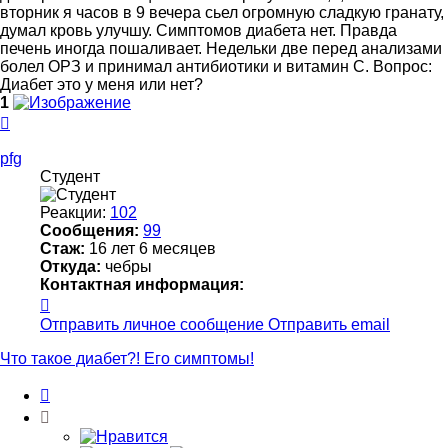
вторник я часов в 9 вечера сьел огромную сладкую гранату,
думал кровь улучшу. Симптомов диабета нет. Правда
печень иногда пошаливает. Недельки две перед анализами
болел ОРЗ и принимал антибиотики и витамин С. Вопрос:
Диабет это у меня или нет?
1
Вернуться
к
началу
pfg
Студент
Реакции:
102
Сообщения:
99
Стаж:
16 лет 6 месяцев
Откуда:
чебры
Контактная информация:
Контактная
информация
Отправить личное сообщение
Отправить email
пользователя
pfg
Что такое диабет?! Его симптомы!
Цитата