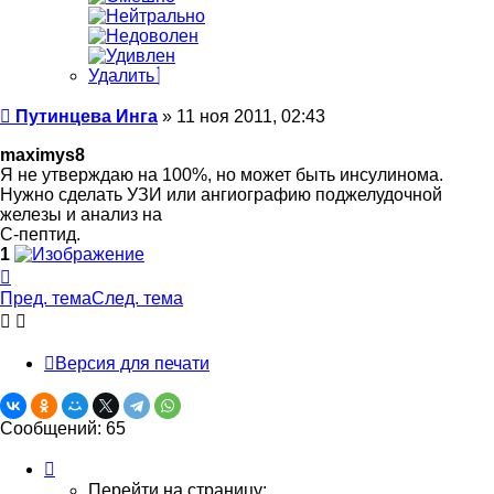
Удалить
Сообщение
Путинцева Инга
»
11 ноя 2011, 02:43
maximys8
Я не утверждаю на 100%, но может быть инсулинома.
Нужно сделать УЗИ или ангиографию поджелудочной
железы и анализ на
С-пептид.
1
Вернуться
к
Пред. тема
След. тема
началу
Версия для печати
Сообщений: 65
Страница
3
Перейти на страницу: