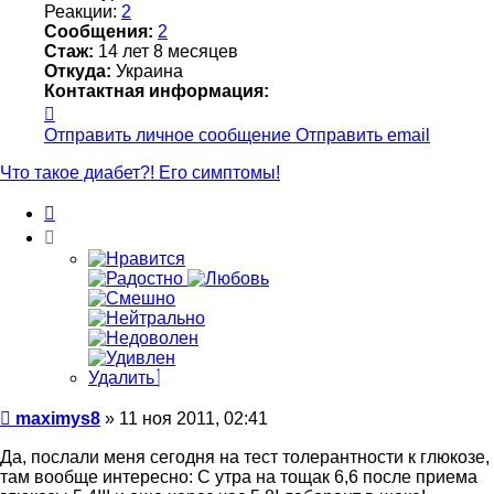
Реакции:
2
Сообщения:
2
Стаж:
14 лет 8 месяцев
Откуда:
Украина
Контактная информация:
Контактная
информация
Отправить личное сообщение
Отправить email
пользователя
maximys8
Что такое диабет?! Его симптомы!
Цитата
Удалить
Сообщение
maximys8
»
11 ноя 2011, 02:41
Да, послали меня сегодня на тест толерантности к глюкозе,
там вообще интересно: С утра на тощак 6,6 после приема