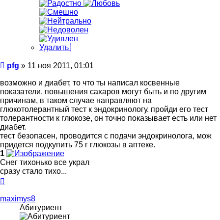
Удалить
Сообщение
pfg
»
11 ноя 2011, 01:01
возможно и диабет, то что ты написал косвенные
показатели, повышения сахаров могут быть и по другим
причинам, в таком случае направляют на
глюкотолерантный тест к эндокринологу. пройди его тест
толерантности к глюкозе, он точно показывает есть или нет
диабет.
тест безопасен, проводится с подачи эндокринолога, мож
придется подкупить 75 г глюкозы в аптеке.
1
Снег тихонько все украл
сразу стало тихо...
Вернуться
к
началу
maximys8
Абитуриент