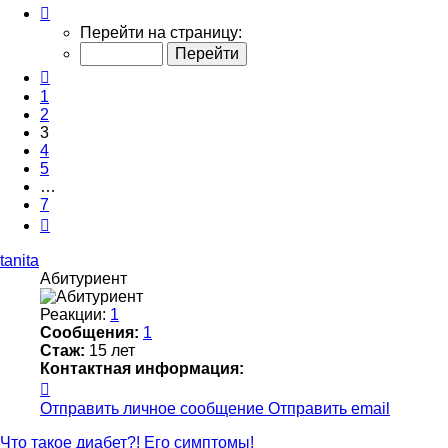
Страница
3
Перейти на страницу:
из
7
Пред.
1
2
3
4
5
…
7
След.
tanita
Абитуриент
Реакции:
1
Сообщения:
1
Стаж:
15 лет
Контактная информация:
Контактная
информация
Отправить личное сообщение
Отправить email
пользователя
tanita
Что такое диабет?! Его симптомы!