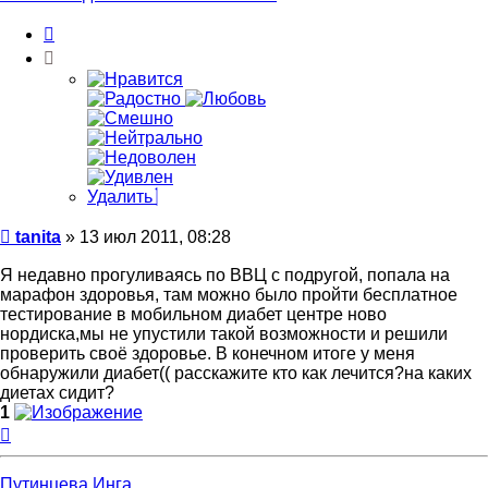
Цитата
Удалить
Сообщение
tanita
»
13 июл 2011, 08:28
Я недавно прогуливаясь по ВВЦ с подругой, попала на
марафон здоровья, там можно было пройти бесплатное
тестирование в мобильном диабет центре ново
нордиска,мы не упустили такой возможности и решили
проверить своё здоровье. В конечном итоге у меня
обнаружили диабет(( расскажите кто как лечится?на каких
диетах сидит?
1
Вернуться
к
началу
Путинцева Инга