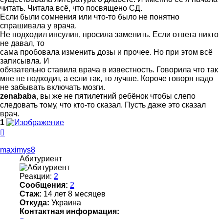
читать. Читала всё, что посвящено СД.
Если были сомнения или что-то было не понятно
спрашивала у врача.
Не подходил инсулин, просила заменить. Если ответа никто
не давал, то
сама пробовала изменить дозы и прочее. Но при этом всё
записывла. И
обязательно ставила врача в известность. Говорила что так
мне не подходит, а если так, то лучше. Короче говоря надо
не забывать включать мозги.
zenababa
, вы же не пятилетний ребёнок чтобы слепо
следовать тому, что кто-то сказал. Пусть даже это сказал
врач.
1
Вернуться
к
началу
maximys8
Абитуриент
Реакции:
2
Сообщения:
2
Стаж:
14 лет 8 месяцев
Откуда:
Украина
Контактная информация: