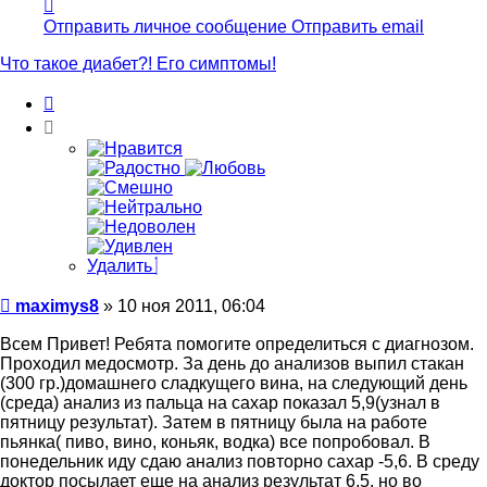
Контактная
информация
Отправить личное сообщение
Отправить email
пользователя
maximys8
Что такое диабет?! Его симптомы!
Цитата
Удалить
Сообщение
maximys8
»
10 ноя 2011, 06:04
Всем Привет! Ребята помогите определиться с диагнозом.
Проходил медосмотр. За день до анализов выпил стакан
(300 гр.)домашнего сладкущего вина, на следующий день
(среда) анализ из пальца на сахар показал 5,9(узнал в
пятницу результат). Затем в пятницу была на работе
пьянка( пиво, вино, коньяк, водка) все попробовал. В
понедельник иду сдаю анализ повторно сахар -5,6. В среду
доктор посылает еще на анализ результат 6,5, но во