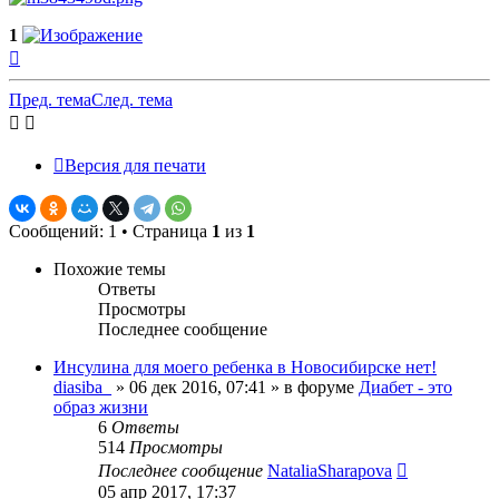
1
Вернуться
к
началу
Пред. тема
След. тема
Версия для печати
Сообщений: 1 • Страница
1
из
1
Похожие темы
Ответы
Просмотры
Последнее сообщение
Инсулина для моего ребенка в Новосибирске нет!
diasiba_
»
06 дек 2016, 07:41
» в форуме
Диабет - это
образ жизни
6
Ответы
514
Просмотры
Последнее сообщение
NataliaSharapova
05 апр 2017, 17:37