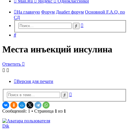
Mail.Ru
Яндекс
Одноклассники
На главную
Форум
Диабет форум
Основной F.A.Q. по
СД
Расширенный
Поиск
поиск
Поиск
Места инъекций инсулина
Ответить
Версия для печати
Расширенный
Поиск
поиск
Сообщений: 1 • Страница
1
из
1
Dik