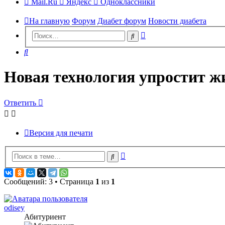
Mail.Ru
Яндекс
Одноклассники
На главную
Форум
Диабет форум
Новости диабета
Расширенный
Поиск
поиск
Поиск
Новая технология упростит ж
Ответить
Версия для печати
Расширенный
Поиск
поиск
Сообщений: 3 • Страница
1
из
1
odisey
Абитуриент