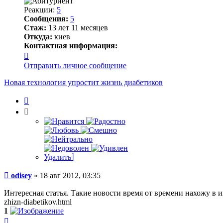
Реакции:
5
Сообщения:
5
Стаж:
13 лет 11 месяцев
Откуда:
киев
Контактная информация:
Контактная
информация
Отправить личное сообщение
пользователя
odisey
Новая технология упростит жизнь диабетиков
Цитата
Удалить
Сообщение
odisey
»
18 авг 2012, 03:35
Интересная статья. Такие новости время от времени нахожу в инте
zhizn-diabetikov.html
1
Вернуться