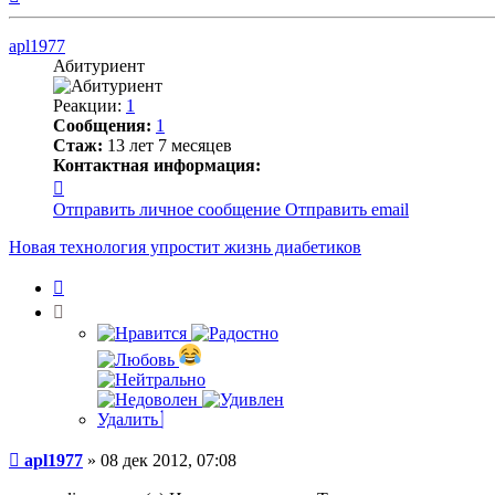
к
началу
apl1977
Абитуриент
Реакции:
1
Сообщения:
1
Стаж:
13 лет 7 месяцев
Контактная информация:
Контактная
информация
Отправить личное сообщение
Отправить email
пользователя
apl1977
Новая технология упростит жизнь диабетиков
Цитата
Удалить
Сообщение
apl1977
»
08 дек 2012, 07:08