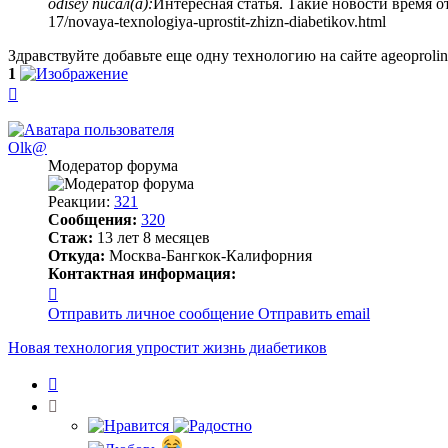
odisey писал(а):
Интересная статья. Такие новости время от
17/novaya-texnologiya-uprostit-zhizn-diabetikov.html
Здравствуйте добавьте еще одну технологию на сайте ageoprolin
1
Вернуться
к
началу
Olk@
Модератор форума
Реакции:
321
Сообщения:
320
Стаж:
13 лет 8 месяцев
Откуда:
Москва-Бангкок-Калифорния
Контактная информация:
Контактная
информация
Отправить личное сообщение
Отправить email
пользователя
Olk@
Новая технология упростит жизнь диабетиков
Цитата