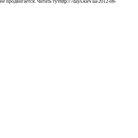
 продвигается. Читать тутhttp://7days.kiev.ua/2012-08-