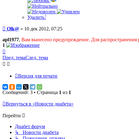
Удалить
Сообщение
Olk@
»
10 дек 2012, 07:25
apl1977
,
Вам вынесено предупреждение. Для распространения 
1
Вернуться
к
Пред. тема
След. тема
началу
Версия для печати
Сообщений: 3 • Страница
1
из
1
Вернуться в «Новости диабета»
Перейти
Диабет форум
↳ Новости диабета
↳ Пожелания, отзывы...