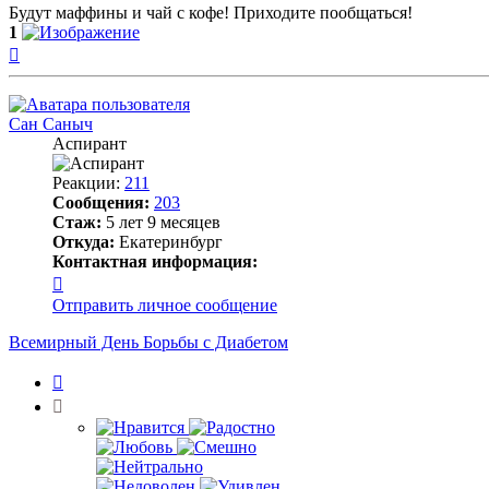
Будут маффины и чай с кофе! Приходите пообщаться!
1
Вернуться
к
началу
Сан Саныч
Аспирант
Реакции:
211
Сообщения:
203
Стаж:
5 лет 9 месяцев
Откуда:
Екатеринбург
Контактная информация:
Контактная
информация
Отправить личное сообщение
пользователя
Сан
Всемирный День Борьбы с Диабетом
Саныч
Цитата