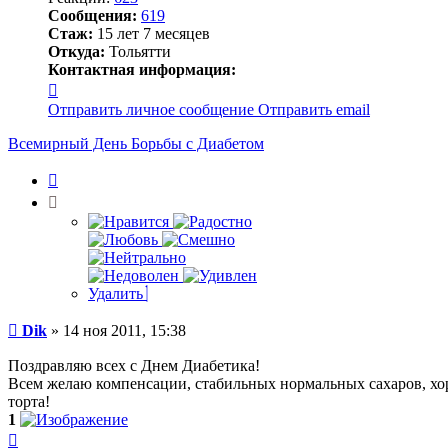
Сообщения:
619
Стаж:
15 лет 7 месяцев
Откуда:
Тольятти
Контактная информация:
Контактная
информация
Отправить личное сообщение
Отправить email
пользователя
Dik
Всемирный День Борьбы с Диабетом
Цитата
Удалить
Сообщение
Dik
»
14 ноя 2011, 15:38
Поздравляю всех с Днем Диабетика!
Всем желаю компенсации, стабильных нормальных сахаров, хор
торта!
1
Вернуться