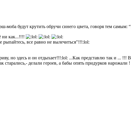
ш-моба будут крутить обручи синего цвета, говоря тем самым: “Н
 ни как...!!!!
е рыпайтесь, все равно не вылечиться"!!!:lol:
ву, но здесь и он отдыхает!!!:lol: ...Как представлю так и ... !!! 
к старались,- делали героев, а бабы опять придурков нарожали 