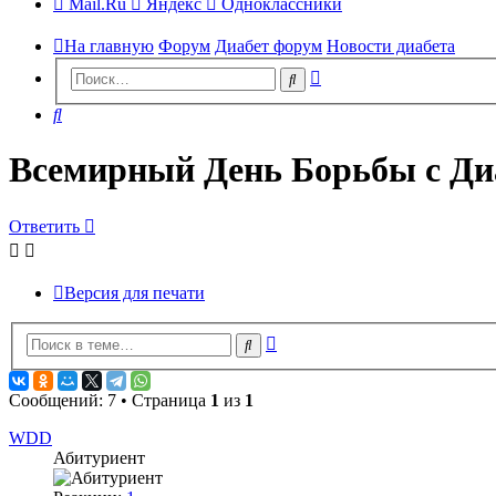
Mail.Ru
Яндекс
Одноклассники
На главную
Форум
Диабет форум
Новости диабета
Расширенный
Поиск
поиск
Поиск
Всемирный День Борьбы с Ди
Ответить
Версия для печати
Расширенный
Поиск
поиск
Сообщений: 7 • Страница
1
из
1
WDD
Абитуриент