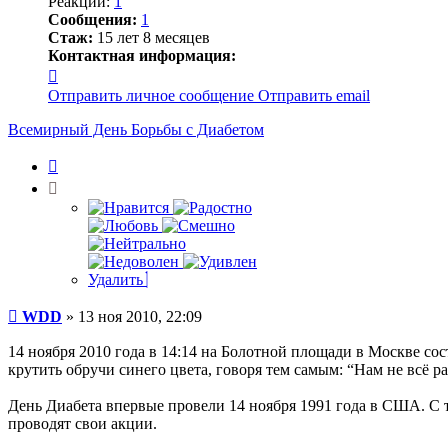
Реакции:
1
Сообщения:
1
Стаж:
15 лет 8 месяцев
Контактная информация:
Контактная
информация
Отправить личное сообщение
Отправить email
пользователя
WDD
Всемирный День Борьбы с Диабетом
Цитата
Удалить
Сообщение
WDD
»
13 ноя 2010, 22:09
14 ноября 2010 года в 14:14 на Болотной площади в Москве со
крутить обручи синего цвета, говоря тем самым: “Нам не всё ра
День Диабета впервые провели 14 ноября 1991 года в США. С т
проводят свои акции.