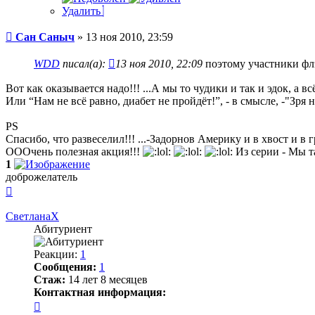
Удалить
Сообщение
Сан Саныч
»
13 ноя 2010, 23:59
WDD
писал(а):
13 ноя 2010, 22:09
поэтому участники флэ
Вот как оказывается надо!!! ...А мы то чудики и так и эдок, а всё
Или “Нам не всё равно, диабет не пройдёт!”, - в смысле, -"Зря н
PS
Спасибо, что развеселил!!! ...-Задорнов Америку и в хвост и в гри
ОООчень полезная акция!!!
Из серии - Мы та
1
доброжелатель
Вернуться
к
началу
СветланаХ
Абитуриент
Реакции:
1
Сообщения:
1
Стаж:
14 лет 8 месяцев
Контактная информация:
Контактная