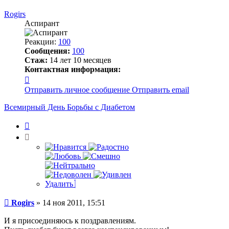
к
началу
Rogirs
Аспирант
Реакции:
100
Сообщения:
100
Стаж:
14 лет 10 месяцев
Контактная информация:
Контактная
информация
Отправить личное сообщение
Отправить email
пользователя
Rogirs
Всемирный День Борьбы с Диабетом
Цитата
Удалить
Сообщение
Rogirs
»
14 ноя 2011, 15:51
И я присоединяюсь к поздравлениям.