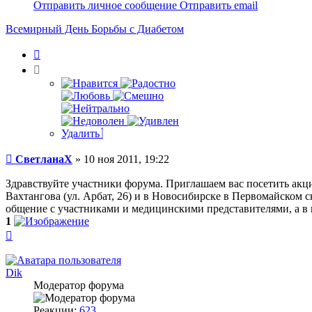
информация
Отправить личное сообщение
Отправить email
пользователя
СветланаХ
Всемирный День Борьбы с Диабетом
Цитата
Удалить
Сообщение
СветланаХ
»
10 ноя 2011, 19:22
Здравствуйте участники форума. Приглашаем вас посетить акцию
Вахтангова (ул. Арбат, 26) и в Новосибирске в Первомайском 
общение с участниками и медицинскими представителями, а в 
1
Вернуться
к
началу
Dik
Модератор форума
Реакции:
623