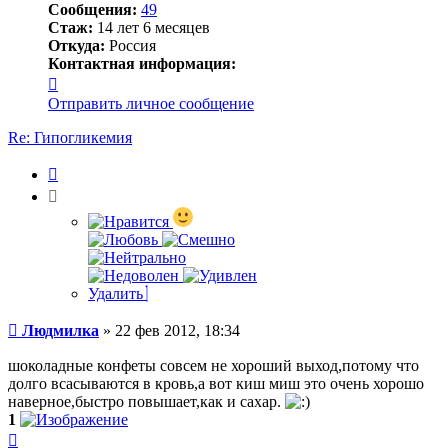
Сообщения:
49
Стаж:
14 лет 6 месяцев
Откуда:
Россия
Контактная информация:
Контактная
информация
Отправить личное сообщение
пользователя
Людмилка
Re: Гипогликемия
Цитата
Удалить
Сообщение
Людмилка
»
22 фев 2012, 18:34
шоколадные конфеты совсем не хороший выход,потому что
долго всасываются в кровь,а вот киш миш это очень хорошо
наверное,быстро повышает,как и сахар.
1
Вернуться