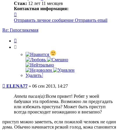
Стаж:
12 лет 11 месяцев
Контактная информация:
Контактная
информация
Отправить личное сообщение
Отправить email
пользователя
ELENA77
Re: Гипогликемия
Цитата
Удалить
Сообщение
ELENA77
»
06 сен 2013, 14:27
Anneta писал(а):
Всем привет! Ребят у моей
бабушки эта проблема. Возможно ли предугадать
или избежать приступа? Может быть приступ
всегда происходит неожиданно и внезапно?
приступ можно заметить, если пожилой человек не один
дома. Обычно начинается резкий голод, кожа становится