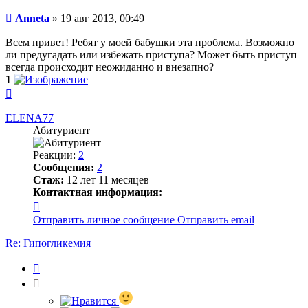
Сообщение
Anneta
»
19 авг 2013, 00:49
Всем привет! Ребят у моей бабушки эта проблема. Возможно
ли предугадать или избежать приступа? Может быть приступ
всегда происходит неожиданно и внезапно?
1
Вернуться
к
началу
ELENA77
Абитуриент
Реакции:
2
Сообщения:
2
Стаж:
12 лет 11 месяцев
Контактная информация:
Контактная
информация
Отправить личное сообщение
Отправить email
пользователя
ELENA77
Re: Гипогликемия
Цитата