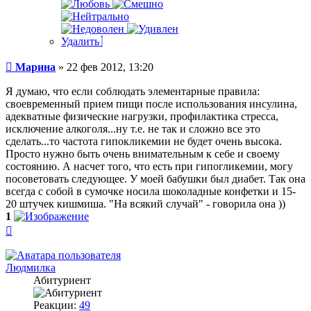
Удалить
Сообщение
Марина
»
22 фев 2012, 13:20
Я думаю, что если соблюдать элементарные правила:
своевременный прием пищи после использования инсулина,
адекватные физические нагрузки, профилактика стресса,
исключение алкоголя...ну т.е. не так и сложно все это
сделать...то частота гипокликемии не будет очень высока.
Просто нужно быть очень внимательным к себе и своему
состоянию. А насчет того, что есть при гипогликемии, могу
посоветовать следующее. У моей бабушки был диабет. Так она
всегда с собой в сумочке носила шоколадные конфетки и 15-
20 штучек кишмиша. "На всякий случай" - говорила она ))
1
Вернуться
к
началу
Людмилка
Абитуриент
Реакции:
49