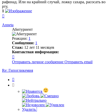
рафинад. Или на крайний случай, ложку сахара, расосать во
рту.
1
Вернуться
к
началу
Anneta
Абитуриент
Реакции:
1
Сообщения:
1
Стаж:
12 лет 11 месяцев
Контактная информация:
Контактная
информация
Отправить личное сообщение
Отправить email
пользователя
Anneta
Re: Гипогликемия
Цитата
Удалить