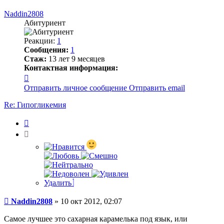
к
началу
Naddin2808
Абитуриент
Реакции:
1
Сообщения:
1
Стаж:
13 лет 9 месяцев
Контактная информация:
Контактная
информация
Отправить личное сообщение
Отправить email
пользователя
Naddin2808
Re: Гипогликемия
Цитата
Удалить
Сообщение
Naddin2808
»
10 окт 2012, 02:07
Самое лучшее это сахарная карамелька под язык, или