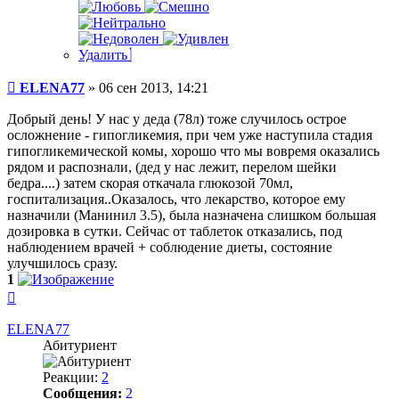
Удалить
Сообщение
ELENA77
»
06 сен 2013, 14:21
Добрый день! У нас у деда (78л) тоже случилось острое
осложнение - гипогликемия, при чем уже наступила стадия
гипогликемической комы, хорошо что мы вовремя оказались
рядом и распознали, (дед у нас лежит, перелом шейки
бедра....) затем скорая откачала глюкозой 70мл,
госпитализация..Оказалось, что лекарство, которое ему
назначили (Манинил 3.5), была назначена слишком большая
дозировка в сутки. Сейчас от таблеток отказались, под
наблюдением врачей + соблюдение диеты, состояние
улучшилось сразу.
1
Вернуться
к
началу
ELENA77
Абитуриент
Реакции:
2
Сообщения:
2