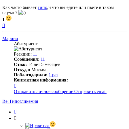
Как часто бывает
гипо
,и что вы едите или пьете в таком
случае?
1
Вернуться
к
началу
Марина
Абитуриент
Реакции:
11
Сообщения:
11
Стаж:
14 лет 5 месяцев
Откуда:
Москва
Поблагодарили:
1 раз
Контактная информация:
Контактная
информация
Отправить личное сообщение
Отправить email
пользователя
Марина
Re: Гипогликемия
Цитата