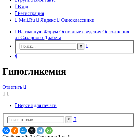
Вход
Регистрация
Mail.Ru
Яндекс
Одноклассники
На главную
Форум
Основные сведения
Осложнения
от Сахарного Диабета
Расширенный
Поиск
поиск
Поиск
Гипогликемия
Ответить
Версия для печати
Расширенный
Поиск
поиск
Сообщений: 7 • Страница
1
из
1