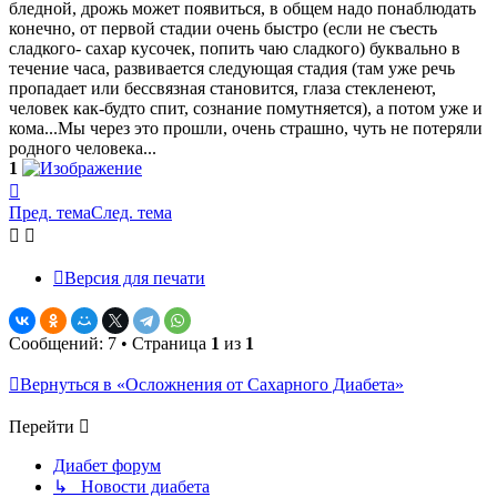
бледной, дрожь может появиться, в общем надо понаблюдать
конечно, от первой стадии очень быстро (если не съесть
сладкого- сахар кусочек, попить чаю сладкого) буквально в
течение часа, развивается следующая стадия (там уже речь
пропадает или бессвязная становится, глаза стекленеют,
человек как-будто спит, сознание помутняется), а потом уже и
кома...Мы через это прошли, очень страшно, чуть не потеряли
родного человека...
1
Вернуться
к
Пред. тема
След. тема
началу
Версия для печати
Сообщений: 7 • Страница
1
из
1
Вернуться в «Осложнения от Сахарного Диабета»
Перейти
Диабет форум
↳ Новости диабета