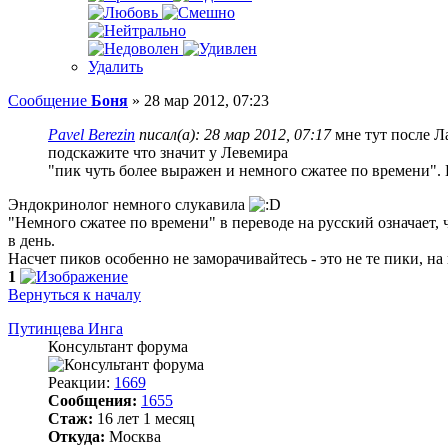
Удалить
Сообщение
Боня
»
28 мар 2012, 07:23
Pavel Berezin
писал(а):
28 мар 2012, 07:17
мне тут после Л
подскажите что значит у Левемира
"пик чуть более выражен и немного сжатее по времени".
Эндокринолог немного слукавила
"Немного сжатее по времени" в переводе на русский означает, 
в день.
Насчет пиков особенно не заморачивайтесь - это не те пики, н
1
Вернуться к началу
Путинцева Инга
Консультант форума
Реакции:
1669
Сообщения:
1655
Стаж:
16 лет 1 месяц
Откуда:
Москва