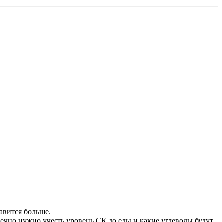
авится больше.
нечно нужно учесть уровень СК до еды и какие углеводы будут