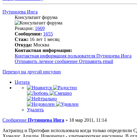
Путинцева Инга
Консультант форума
Реакции:
1669
Сообщения:
1655
Стаж:
16 лет 1 месяц
Откуда:
Москва
Контактная информация:
Контактная информация пользователя Путинцева Инга
Отправить личное сообщение
Отправить email
Переход на другой инсулин
Цитата
Удалить
Сообщение
Путинцева Инга
»
18 мар 2011, 11:14
Актрапид и Протофан использовала когда только определили СД
Хумалог, Апидра, Новорапид - ультракороткие инсулины. В отл