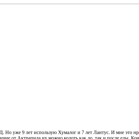
. Но уже 9 лет использую Хумалог и 7 лет Лантус. И мне это нр
ичие от Актрапида их можно колоть как до, так и после еды. Ко