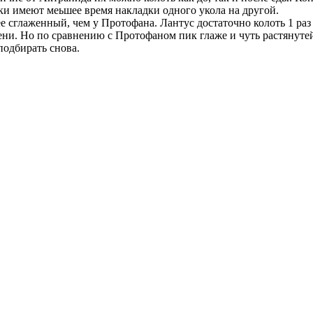
и имеют меьшее время накладки одного укола на другой.
 сглаженный, чем у Протофана. Лантус достаточно колоть 1 раз 
ени. Но по сравнению с Протофаном пик глаже и чуть растянутей
подбирать снова.