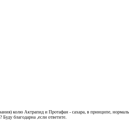
левания) колю Актрапид и Протафан - сахара, в принципе, нормал
Буду благодарна ,если ответите.