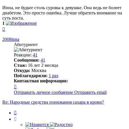
Инна, не будьте столь суровы к девушке. Она ведь не болеет
диабетом. Это просто ошибка. Лучше обратить внимание на
суть поста.
1
Вернуться
к
началу
2008inna
Абитуриент
Реакции:
41
Сообщения:
41
Стаж:
16 лет 2 месяца
Откуда:
Москва
Поблагодарили:
1 раз
Контактная информация:
Контактная
информация
Отправить личное сообщение
Отправить email
пользователя
2008inna
Re: Народные средства понижания сахара в крови?
Цитата