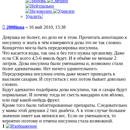
Удалить
Сообщение
2008inna
»
16 май 2010, 15:38
Девушка не болеет, но дело не в этом. Прочитать аннотацию к
инсулину и знать в чём измеряются дозы это не так сложно.
Конкретно могла быть передозировка инсулина.
Что касается воды, так она и без того нужна организму. Даже
если СК всего 4,5-6 ммоль будет. И в объёме не меньше 2
литров. Дозы инсулина были уменьшены и, возможно стали
более адекватными. Нет ничего удивительного.
Передозировка инсулина очень даже может приводить к
высоким сахарам. И спуститься с них потом бывает довольно
сложно.
Будут адекватно подобраны дозы инсулина, так и сахара будут
нормальные. И почему тогда не съесть мандарин или яблоко,
или ещё какой-нибудь фрукт.
Кроме того были таблетированные препараты. Следовательно
у мамы этой девушки 2 тип диабета. А в этом случае большое
значение имеет как менялся вес. Если он уменьшился, то
вероятно поэтому и отмена инсулина стала возможной.
1