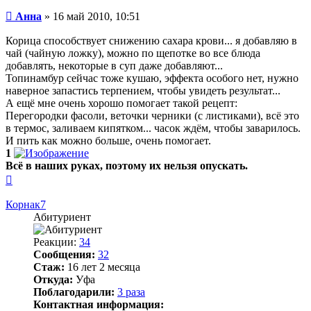
Сообщение
Анна
»
16 май 2010, 10:51
Корица способствует снижению сахара крови... я добавляю в
чай (чайную ложку), можно по щепотке во все блюда
добавлять, некоторые в суп даже добавляют...
Топинамбур сейчас тоже кушаю, эффекта особого нет, нужно
наверное запастись терпением, чтобы увидеть результат...
А ещё мне очень хорошо помогает такой рецепт:
Перегородки фасоли, веточки черники (с листиками), всё это
в термос, заливаем кипятком... часок ждём, чтобы заварилось.
И пить как можно больше, очень помогает.
1
Всё в наших руках, поэтому их нельзя опускать.
Вернуться
к
началу
Корнак7
Абитуриент
Реакции:
34
Сообщения:
32
Стаж:
16 лет 2 месяца
Откуда:
Уфа
Поблагодарили:
3 раза
Контактная информация: