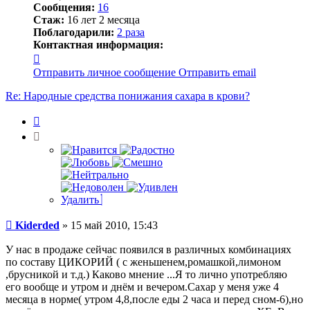
Сообщения:
16
Стаж:
16 лет 2 месяца
Поблагодарили:
2 раза
Контактная информация:
Контактная
информация
Отправить личное сообщение
Отправить email
пользователя
Kiderded
Re: Народные средства понижания сахара в крови?
Цитата
Удалить
Сообщение
Kiderded
»
15 май 2010, 15:43
У нас в продаже сейчас появился в различных комбинациях
по составу ЦИКОРИЙ ( с женьшенем,ромашкой,лимоном
,брусникой и т.д.) Каково мнение ...Я то лично употребляю
его вообще и утром и днём и вечером.Сахар у меня уже 4
месяца в норме( утром 4,8,после еды 2 часа и перед сном-6),но