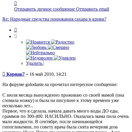
Контактная
информация
Отправить личное сообщение
Отправить email
пользователя
Корнак7
Re: Народные средства понижания сахара в крови?
Цитата
Удалить
Сообщение
Корнак7
»
16 май 2010, 14:21
На форуме golodanie.su прочитал интересное сообщение:
С июля месяца вынужденно проживаю со своей мамой (она
сломала ножку) и была на инсулине к этому времени уже
несколько лет...
Первое, что я сделала, начала давать много воды ДО еды,
граммов по 300-400. НАСИЛЬНО. Оказалась мама пила очень
мало жидкости. В сентябре, после начинающейся
гипогликемии, по совету врача была снята вечерняя доза