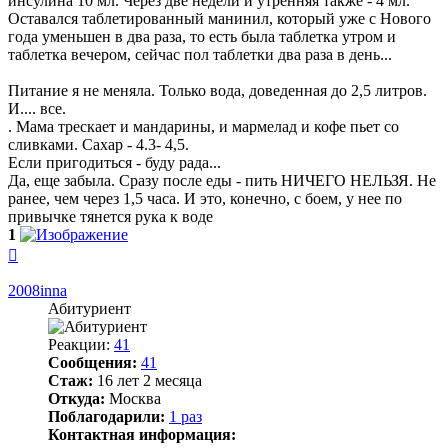
инсулина 10 мл. Через две недели и утренняя также - 4 мл.
Оставался таблетированный манинил, который уже с Нового
года уменьшен в два раза, то есть была таблетка утром и
таблетка вечером, сейчас пол таблетки два раза в день...
Питание я не меняла. Только вода, доведенная до 2,5 литров.
И.... все.
. Мама трескает и мандарины, и мармелад и кофе пьет со
сливками. Сахар - 4.3- 4,5.
Если пригодиться - буду рада...
Да, еще забыла. Сразу после еды - пить НИЧЕГО НЕЛЬЗЯ. Не
ранее, чем через 1,5 часа. И это, конечно, с боем, у нее по
привычке тянется рука к воде
1
Вернуться
к
началу
2008inna
Абитуриент
Реакции:
41
Сообщения:
41
Стаж:
16 лет 2 месяца
Откуда:
Москва
Поблагодарили:
1 раз
Контактная информация: