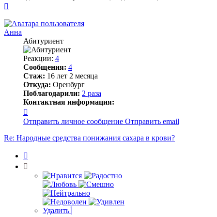
Вернуться
к
началу
Анна
Абитуриент
Реакции:
4
Сообщения:
4
Стаж:
16 лет 2 месяца
Откуда:
Оренбург
Поблагодарили:
2 раза
Контактная информация:
Контактная
информация
Отправить личное сообщение
Отправить email
пользователя
Анна
Re: Народные средства понижания сахара в крови?
Цитата
Удалить