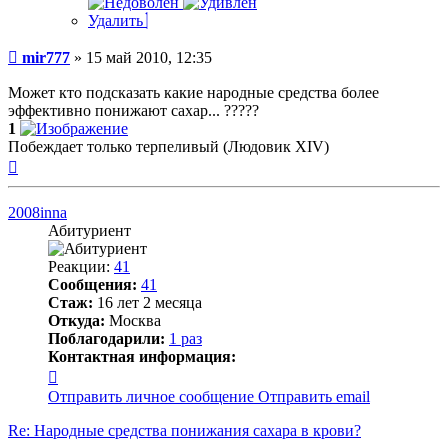
Удалить
Сообщение
mir777
»
15 май 2010, 12:35
Может кто подсказать какие народные средства более
эффективно понижают сахар... ?????
1
Побеждает только терпеливый (Людовик XIV)
Вернуться
к
началу
2008inna
Абитуриент
Реакции:
41
Сообщения:
41
Стаж:
16 лет 2 месяца
Откуда:
Москва
Поблагодарили:
1 раз
Контактная информация:
Контактная
информация
Отправить личное сообщение
Отправить email
пользователя
2008inna
Re: Народные средства понижания сахара в крови?