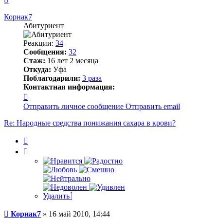
к
началу
Корнак7
Абитуриент
Реакции:
34
Сообщения:
32
Стаж:
16 лет 2 месяца
Откуда:
Уфа
Поблагодарили:
3 раза
Контактная информация:
Контактная
информация
Отправить личное сообщение
Отправить email
пользователя
Корнак7
Re: Народные средства понижания сахара в крови?
Цитата
Удалить
Сообщение
Корнак7
»
16 май 2010, 14:44