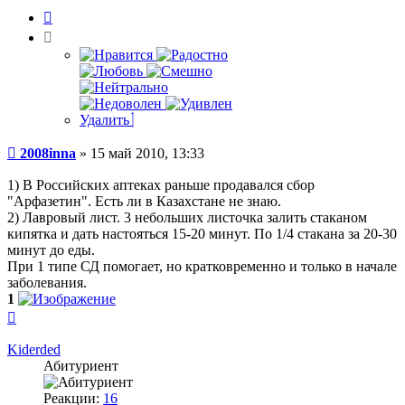
Цитата
Удалить
Сообщение
2008inna
»
15 май 2010, 13:33
1) В Российских аптеках раньше продавался сбор
"Арфазетин". Есть ли в Казахстане не знаю.
2) Лавровый лист. 3 небольших листочка залить стаканом
кипятка и дать настояться 15-20 минут. По 1/4 стакана за 20-30
минут до еды.
При 1 типе СД помогает, но кратковременно и только в начале
заболевания.
1
Вернуться
к
началу
Kiderded
Абитуриент
Реакции:
16