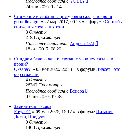
Последнее сообщение
YULIA
24 янв 2026, 12:14
Снижение и стабилизация уровня сахара в крови
gorodilov.igor
»
22 мар 2017, 06:13
» в форуме
Способы
снижения сахара в крови
3
Ответы
2193
Просмотры
Последнее сообщение
Андрей1973
18 окт 2017, 08:20
Синдром белого халата связан с уровнем сахара в
крови?
OksanaV
»
03 ноя 2020, 20:43
» в форуме
Диабет - это
образ жизни
4
Ответы
26349
Просмотры
Последнее сообщение
Венера
07 ноя 2020, 19:58
Заменители сахара
Freya911
»
09 мар 2026, 16:12
» в форуме
Питание,
Диета, Продукты
0
Ответы
1468
Просмотры