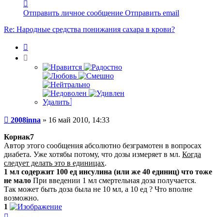
Контактная
информация
Отправить личное сообщение
Отправить email
пользователя
2008inna
Re: Народные средства понижания сахара в крови?
Цитата
Удалить
Сообщение
2008inna
»
16 май 2010, 14:33
Корнак7
Автор этого сообщения абсолютно безграмотен в вопросах
диабета. Уже хотябы потому, что дозы измеряет в мл.
Когда
следует делать это в единицах
.
1 мл содержит 100 ед инсулина (или же 40 единиц) что тоже
не мало
При введении 1 мл смертельная доза получается.
Так может быть доза была не 10 мл, а 10 ед ? Что вполне
возможно.
1
Вернуться