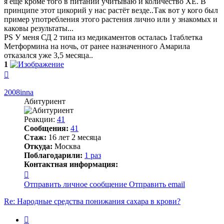
я ещё кроме того в питании учитываю и количество ХЕ. В
принципе этот цикорий у нас растёт везде..Так вот у кого был
пример употребления этого растения лично или у знакомых и
каковы результаты...
PS У меня СД 2 типа из медикаментов осталась 1таблетка
Метформина на ночь, от ранее назначенного Амарила
отказался уже 3,5 месяца..
1
Вернуться
к
началу
2008inna
Абитуриент
Реакции:
41
Сообщения:
41
Стаж:
16 лет 2 месяца
Откуда:
Москва
Поблагодарили:
1 раз
Контактная информация:
Контактная
информация
Отправить личное сообщение
Отправить email
пользователя
2008inna
Re: Народные средства понижания сахара в крови?
Цитата