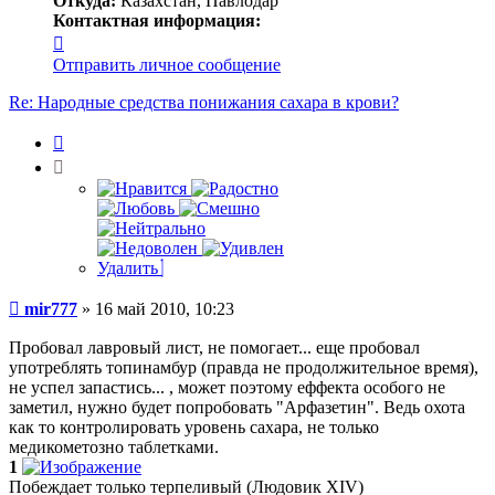
Откуда:
Казахстан, Павлодар
Контактная информация:
Контактная
информация
Отправить личное сообщение
пользователя
mir777
Re: Народные средства понижания сахара в крови?
Цитата
Удалить
Сообщение
mir777
»
16 май 2010, 10:23
Пробовал лавровый лист, не помогает... еще пробовал
употреблять топинамбур (правда не продолжительное время),
не успел запастись... , может поэтому еффекта особого не
заметил, нужно будет попробовать "Арфазетин". Ведь охота
как то контролировать уровень сахара, не только
медикометозно таблетками.
1
Побеждает только терпеливый (Людовик XIV)