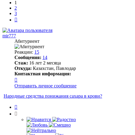
1
2
3
След.
mir777
Абитуриент
Реакции:
15
Сообщения:
14
Стаж:
16 лет 2 месяца
Откуда:
Казахстан, Павлодар
Контактная информация:
Контактная
информация
Отправить личное сообщение
пользователя
mir777
Народные средства понижания сахара в крови?
Цитата