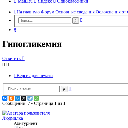
Mail.Ru
Яндекс
Одноклассники
На главную
Форум
Основные сведения
Осложнения от 
Расширенный
Поиск
поиск
Поиск
Гипогликемия
Ответить
Версия для печати
Расширенный
Поиск
поиск
Сообщений: 7 • Страница
1
из
1
Людмилка
Абитуриент