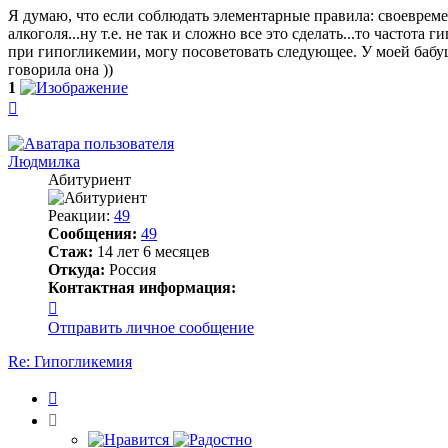
Я думаю, что если соблюдать элементарные правила: своеврем
алкоголя...ну т.е. не так и сложно все это сделать...то частот
при гипогликемии, могу посоветовать следующее. У моей бабуш
говорила она ))
1
Вернуться
к
началу
Людмилка
Абитуриент
Реакции:
49
Сообщения:
49
Стаж:
14 лет 6 месяцев
Откуда:
Россия
Контактная информация:
Контактная
информация
Отправить личное сообщение
пользователя
Людмилка
Re: Гипогликемия
Цитата