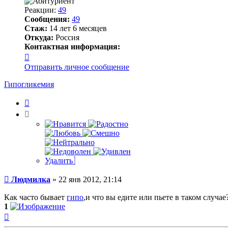
Реакции:
49
Сообщения:
49
Стаж:
14 лет 6 месяцев
Откуда:
Россия
Контактная информация:
Контактная
информация
Отправить личное сообщение
пользователя
Людмилка
Гипогликемия
Цитата
Удалить
Сообщение
Людмилка
»
22 янв 2012, 21:14
Как часто бывает
гипо
,и что вы едите или пьете в таком случае
1
Вернуться
к