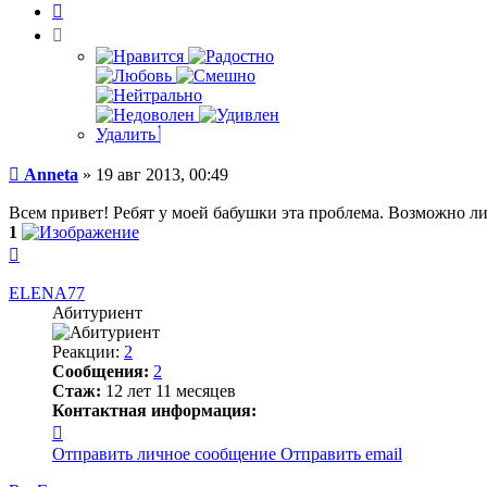
Цитата
Удалить
Сообщение
Anneta
»
19 авг 2013, 00:49
Всем привет! Ребят у моей бабушки эта проблема. Возможно л
1
Вернуться
к
началу
ELENA77
Абитуриент
Реакции:
2
Сообщения:
2
Стаж:
12 лет 11 месяцев
Контактная информация:
Контактная
информация
Отправить личное сообщение
Отправить email
пользователя