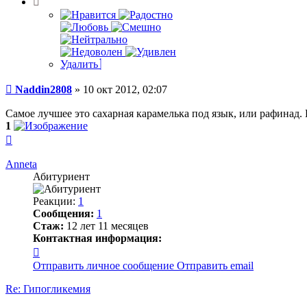
Удалить
Сообщение
Naddin2808
»
10 окт 2012, 02:07
Самое лучшее это сахарная карамелька под язык, или рафинад. И
1
Вернуться
к
началу
Anneta
Абитуриент
Реакции:
1
Сообщения:
1
Стаж:
12 лет 11 месяцев
Контактная информация:
Контактная
информация
Отправить личное сообщение
Отправить email
пользователя
Anneta
Re: Гипогликемия