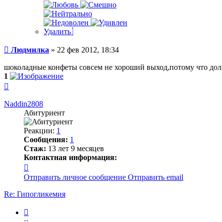
Удалить
Сообщение
Людмилка
»
22 фев 2012, 18:34
шоколадные конфеты совсем не хороший выход,потому что долг
1
Вернуться
к
началу
Naddin2808
Абитуриент
Реакции:
1
Сообщения:
1
Стаж:
13 лет 9 месяцев
Контактная информация:
Контактная
информация
Отправить личное сообщение
Отправить email
пользователя
Naddin2808
Re: Гипогликемия
Цитата