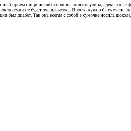
енный прием пищи после использования инсулина, адекватные ф
а гипокликемии не будет очень высока. Просто нужно быть очень в
ки был диабет. Так она всегда с собой в сумочке носила шокол