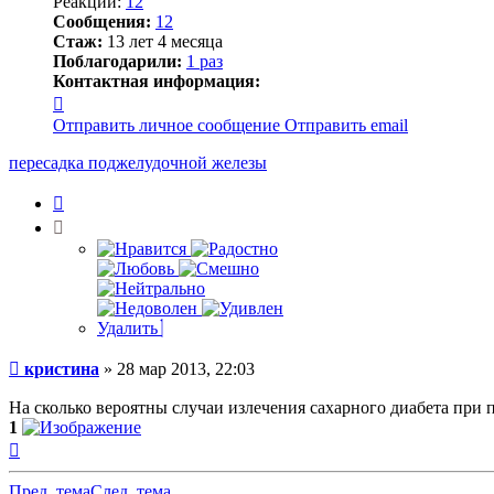
Реакции:
12
Сообщения:
12
Стаж:
13 лет 4 месяца
Поблагодарили:
1 раз
Контактная информация:
Контактная
информация
Отправить личное сообщение
Отправить email
пользователя
кристина
пересадка поджелудочной железы
Цитата
Удалить
Сообщение
кристина
»
28 мар 2013, 22:03
На сколько вероятны случаи излечения сахарного диабета при
1
Вернуться
к
началу
Пред. тема
След. тема