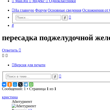
Mail.Ru
Яндекс
Одноклассники
На главную
Форум
Основные сведения
Осложнения от 
Расширенный
Поиск
поиск
Поиск
пересадка поджелудочной жел
Ответить
Версия для печати
Расширенный
Поиск
поиск
Сообщений: 1 • Страница
1
из
1
кристина
Абитуриент