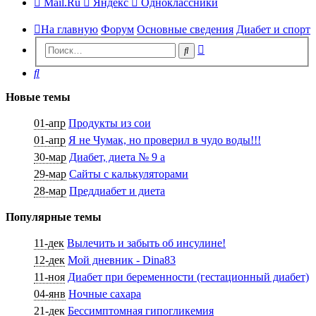
Mail.Ru
Яндекс
Одноклассники
На главную
Форум
Основные сведения
Диабет и спорт
Расширенный
Поиск
поиск
Поиск
Новые темы
01-апр
Продукты из сои
01-апр
Я не Чумак, но проверил в чудо воды!!!
30-мар
Диабет, диета № 9 а
29-мар
Сайты с калькуляторами
28-мар
Преддиабет и диета
Популярные темы
11-дек
Вылечить и забыть об инсулине!
12-дек
Мой дневник - Dina83
11-ноя
Диабет при беременности (гестационный диабет)
04-янв
Ночные сахара
21-дек
Бессимптомная гипогликемия