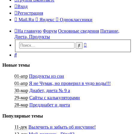
Вход
Регистрация
Mail.Ru
Яндекс
Одноклассники
На главную
Форум
Основные сведения
Питание,
Диета, Продукты
Расширенный
Поиск
поиск
Поиск
Новые темы
01-апр
Продукты из сои
01-апр
Я не Чумак, но проверил в чудо воды!!!
30-мар
Диабет, диета № 9 а
29-мар
Сайты с калькуляторами
28-мар
Преддиабет и диета
Популярные темы
11-дек
Вылечить и забыть об инсулине!