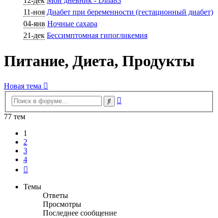
12-дек
Мой дневник - Dina83
11-ноя
Диабет при беременности (гестационный диабет)
04-янв
Ночные сахара
21-дек
Бессимптомная гипогликемия
Питание, Диета, Продукты
Новая тема
Расширенный
Поиск
поиск
77 тем
1
2
3
4
След.
Темы
Ответы
Просмотры
Последнее сообщение