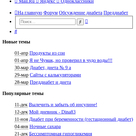
Mail.Ru
Яндекс
Одноклассники
На главную
Форум
Обсуждение диабета
Преддиабет
Расширенный
Поиск
поиск
Поиск
Новые темы
01-апр
Продукты из сои
01-апр
Я не Чумак, но проверил в чудо воды!!!
30-мар
Диабет, диета № 9 а
29-мар
Сайты с калькуляторами
28-мар
Преддиабет и диета
Популярные темы
11-дек
Вылечить и забыть об инсулине!
12-дек
Мой дневник - Dina83
11-ноя
Диабет при беременности (гестационный диабет)
04-янв
Ночные сахара
21-дек
Бессимптомная гипогликемия