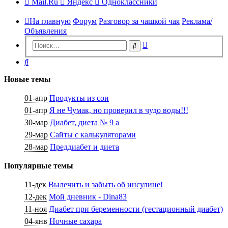
Mail.Ru
Яндекс
Одноклассники
На главную
Форум
Разговор за чашкой чая
Реклама/
Объявления
Расширенный
Поиск
поиск
Поиск
Новые темы
01-апр
Продукты из сои
01-апр
Я не Чумак, но проверил в чудо воды!!!
30-мар
Диабет, диета № 9 а
29-мар
Сайты с калькуляторами
28-мар
Преддиабет и диета
Популярные темы
11-дек
Вылечить и забыть об инсулине!
12-дек
Мой дневник - Dina83
11-ноя
Диабет при беременности (гестационный диабет)
04-янв
Ночные сахара