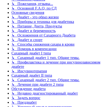
↳ Пожелания, отзывы...
↳ Основной F.A.Q. по СД
Основные сведения
↳ Диабет - это образ жизни
↳ Приборы и техника для диабетика
↳ Питание, Диета, Продукты
↳ Диабет и беременность
↳ Осложнения от Сахарного Диабета
↳ Диабет и спорт
↳ Способы снижения сахара в крови
↳ Помощь в компенсации
Сахарный диабет I типа
↳ Сахарный диабет 1 тип. Общие темы.
↳ Профилактика и лечение при инсулинозависимом
диабете
↳ Инсулинотерапия
Сахарный диабет II типа
↳ Сахарный диабет 2 тип. Общие темы.
↳ Лечение при диабете 2 типа
Обсуждение диабета
↳ Недавно диагностированный диабет
↳ Задать вопрос
↳ Преддиабет
↳ Успешный опыт и рекомендации