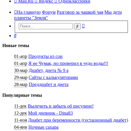
Mail.Ru
Яндекс
Одноклассники
На главную
Форум
Разговор за чашкой чая
Мы дети
планеты "Земля"
Расширенный
Поиск
поиск
Поиск
Новые темы
01-апр
Продукты из сои
01-апр
Я не Чумак, но проверил в чудо воды!!!
30-мар
Диабет, диета № 9 а
29-мар
Сайты с калькуляторами
28-мар
Преддиабет и диета
Популярные темы
11-дек
Вылечить и забыть об инсулине!
12-дек
Мой дневник - Dina83
11-ноя
Диабет при беременности (гестационный диабет)
04-янв
Ночные сахара