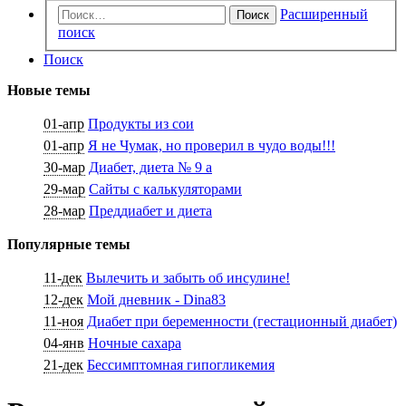
Расширенный
Поиск
поиск
Поиск
Новые темы
01-апр
Продукты из сои
01-апр
Я не Чумак, но проверил в чудо воды!!!
30-мар
Диабет, диета № 9 а
29-мар
Сайты с калькуляторами
28-мар
Преддиабет и диета
Популярные темы
11-дек
Вылечить и забыть об инсулине!
12-дек
Мой дневник - Dina83
11-ноя
Диабет при беременности (гестационный диабет)
04-янв
Ночные сахара
21-дек
Бессимптомная гипогликемия