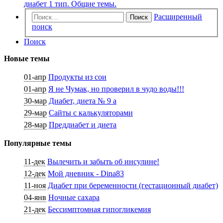
диабет 1 тип. Общие темы.
Расширенный
Поиск
поиск
Поиск
Новые темы
01-апр
Продукты из сои
01-апр
Я не Чумак, но проверил в чудо воды!!!
30-мар
Диабет, диета № 9 а
29-мар
Сайты с калькуляторами
28-мар
Преддиабет и диета
Популярные темы
11-дек
Вылечить и забыть об инсулине!
12-дек
Мой дневник - Dina83
11-ноя
Диабет при беременности (гестационный диабет)
04-янв
Ночные сахара
21-дек
Бессимптомная гипогликемия