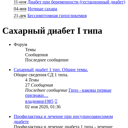
11-ноя
Диабет при беременности (гестационный диабет)
04-янв
Ночные сахара
21-дек
Бессимптомная гипогликемия
Сахарный диабет I типа
Форум
Темы
Сообщения
Последнее сообщение
Сахарный диабет 1 тип. Общие темы.
Общие сведения СД 1 типа.
4
Темы
27
Сообщения
Последнее сообщение
Гипо - каковы первые
признаки…
Перейти
владимир1985
к
02 ноя 2020, 01:36
последнему
сообщению
Профилактика и лечение при инсулинозависимом
диабете
Профилактика и лечение диабета 1 типа - лечение