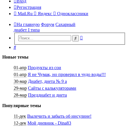
Вход
Регистрация
Mail.Ru
Яндекс
Одноклассники
На главную
Форум
Сахарный
диабет I типа
Расширенный
Поиск
поиск
Поиск
Новые темы
01-апр
Продукты из сои
01-апр
Я не Чумак, но проверил в чудо воды!!!
30-мар
Диабет, диета № 9 а
29-мар
Сайты с калькуляторами
28-мар
Преддиабет и диета
Популярные темы
11-дек
Вылечить и забыть об инсулине!
12-дек
Мой дневник - Dina83