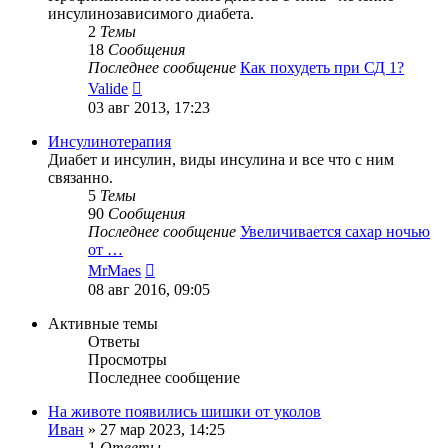
инсулинозависимого диабета.
2
Темы
18
Сообщения
Последнее сообщение
Как похудеть при СД 1?
Перейти
Valide
к
03 авг 2013, 17:23
последнему
сообщению
Инсулинотерапия
Диабет и инсулин, виды инсулина и все что с ним
связанно.
5
Темы
90
Сообщения
Последнее сообщение
Увеличивается сахар ночью
от …
Перейти
MrMaes
к
08 авг 2016, 09:05
последнему
сообщению
Активные темы
Ответы
Просмотры
Последнее сообщение
На животе появились шишки от уколов
Иван
»
27 мар 2023, 14:25
1
Ответы