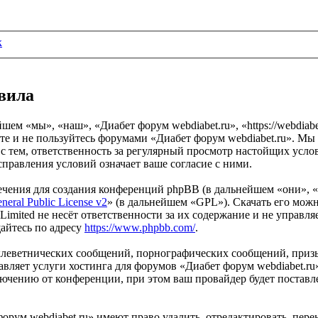
к
авила
шем «мы», «наш», «Диабет форум webdiabet.ru», «https://webdiab
те и не пользуйтесь форумами «Диабет форум webdiabet.ru». Мы 
 с тем, ответственность за регулярный просмотр настойщих усло
правления условий означает ваше согласие с ними.
чения для создания конференций phpBB (в дальнейшем «они», 
eral Public License v2
» (в дальнейшем «GPL»). Скачать его мож
imited не несёт ответственности за их содержание и не управля
айтесь по адресу
https://www.phpbb.com/
.
клеветнических сообщений, порнографических сообщений, приз
тавляет услуги хостинга для форумов «Диабет форум webdiabet.
чению от конференции, при этом ваш провайдер будет поставлен
орум webdiabet.ru» имеют право удалить, отредактировать, пер