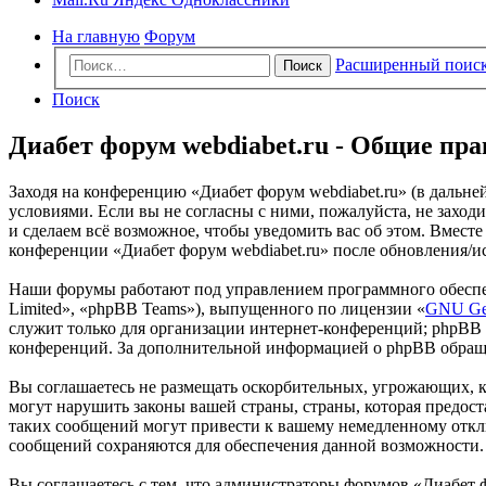
На главную
Форум
Расширенный поис
Поиск
Поиск
Диабет форум webdiabet.ru - Общие пр
Заходя на конференцию «Диабет форум webdiabet.ru» (в дальней
условиями. Если вы не согласны с ними, пожалуйста, не заходи
и сделаем всё возможное, чтобы уведомить вас об этом. Вместе
конференции «Диабет форум webdiabet.ru» после обновления/ис
Наши форумы работают под управлением программного обеспе
Limited», «phpBB Teams»), выпущенного по лицензии «
GNU Gen
служит только для организации интернет-конференций; phpBB L
конференций. За дополнительной информацией о phpBB обращ
Вы соглашаетесь не размещать оскорбительных, угрожающих, 
могут нарушить законы вашей страны, страны, которая предос
таких сообщений могут привести к вашему немедленному отклю
сообщений сохраняются для обеспечения данной возможности.
Вы соглашаетесь с тем, что администраторы форумов «Диабет ф