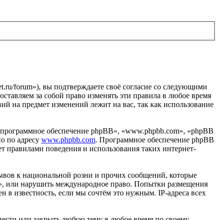
et.ru/forum»), вы подтверждаете своё согласие со следующими
оставляем за собой право изменять эти правила в любое время
вий на предмет изменений лежит на вас, так как использование
«программное обеспечение phpBB», «www.phpbb.com», «phpBB
но по адресу
www.phpbb.com
. Программное обеспечение phpBB
ет правилами поведения и использования таких интернет-
ывов к национальной розни и прочих сообщений, которые
ru», или нарушить международное право. Попытки размещения
 в известность, если мы сочтём это нужным. IP-адреса всех
енести или закрыть любую тему в любое время по своему