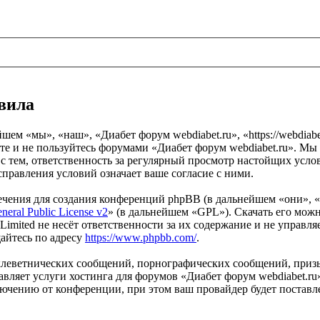
авила
шем «мы», «наш», «Диабет форум webdiabet.ru», «https://webdiab
те и не пользуйтесь форумами «Диабет форум webdiabet.ru». Мы 
 с тем, ответственность за регулярный просмотр настойщих усло
правления условий означает ваше согласие с ними.
чения для создания конференций phpBB (в дальнейшем «они», 
eral Public License v2
» (в дальнейшем «GPL»). Скачать его мож
imited не несёт ответственности за их содержание и не управля
айтесь по адресу
https://www.phpbb.com/
.
клеветнических сообщений, порнографических сообщений, приз
тавляет услуги хостинга для форумов «Диабет форум webdiabet.
чению от конференции, при этом ваш провайдер будет поставлен