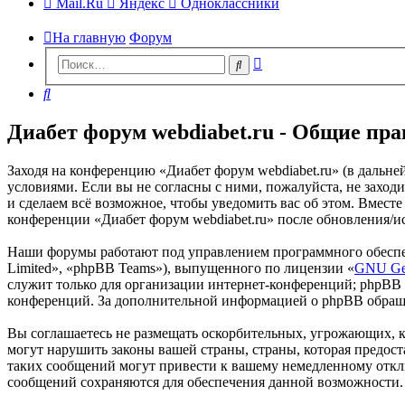
Mail.Ru
Яндекс
Одноклассники
На главную
Форум
Расширенный
Поиск
поиск
Поиск
Диабет форум webdiabet.ru - Общие пр
Заходя на конференцию «Диабет форум webdiabet.ru» (в дальней
условиями. Если вы не согласны с ними, пожалуйста, не заходи
и сделаем всё возможное, чтобы уведомить вас об этом. Вместе
конференции «Диабет форум webdiabet.ru» после обновления/ис
Наши форумы работают под управлением программного обеспе
Limited», «phpBB Teams»), выпущенного по лицензии «
GNU Gen
служит только для организации интернет-конференций; phpBB L
конференций. За дополнительной информацией о phpBB обращ
Вы соглашаетесь не размещать оскорбительных, угрожающих, 
могут нарушить законы вашей страны, страны, которая предос
таких сообщений могут привести к вашему немедленному отклю
сообщений сохраняются для обеспечения данной возможности.