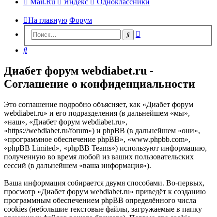
Mail.Ru
Яндекс
Одноклассники
На главную
Форум
Расширенный
Поиск
поиск
Поиск
Диабет форум webdiabet.ru -
Соглашение о конфиденциальности
Это соглашение подробно объясняет, как «Диабет форум
webdiabet.ru» и его подразделения (в дальнейшем «мы»,
«наш», «Диабет форум webdiabet.ru»,
«https://webdiabet.ru/forum») и phpBB (в дальнейшем «они»,
«программное обеспечение phpBB», «www.phpbb.com»,
«phpBB Limited», «phpBB Teams») используют информацию,
полученную во время любой из ваших пользовательских
сессий (в дальнейшем «ваша информация»).
Ваша информация собирается двумя способами. Во-первых,
просмотр «Диабет форум webdiabet.ru» приведёт к созданию
программным обеспечением phpBB определённого числа
cookies (небольшие текстовые файлы, загружаемые в папку