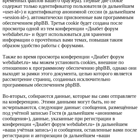
временных файлов вашего браузера). Первые две cookie
содержат только идентификатор пользователя (в дальнейшем
«user-id») и идентификатор анонимной сессии (в дальнейшем
«session-id»), автоматически присвоенные вам программным
обеспечением phpBB. Третья cookie будет создана после
просмотра одной из тем конференции «Диабет форум
webdiabet.ru» и будет использоваться для хранения
информации о прочтённых вами темах, повышая таким
образом удобство работы с форумами.
Также во время просмотра конференции «Диабет форум
webdiabet.ru» мы можем установить cookies, внешние по
отношению к программному обеспечению phpBB, однако они
выходят за рамки этого документа, целью которого является
рассмотрение страниц, созданных исключительно
программным обеспечением phpBB.
Во-вторых, собираются данные, которые вы сами отправляете
на конференцию. Этими данными могут быть, но не
исчерпываются, следующие данные: сообщения, размещённые
под учётной записью Гостя (в дальнейшем «анонимные
сообщения»), данные, указанные при регистрации в
конференции «Диабет форум webdiabet.ru» (в дальнейшем
«ваша учётная запись») и сообщения, оставленные вами после
регистрации и авторизации (в дальнейшем «ваши