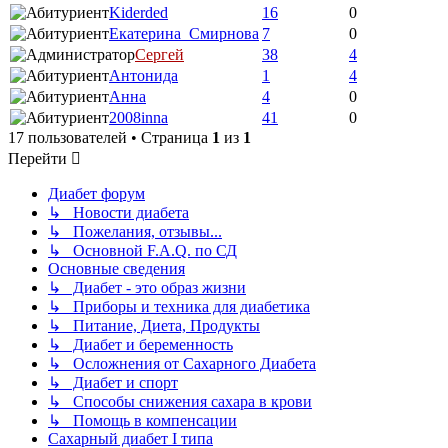
Kiderded
16
0
Екатерина_Смирнова
7
0
Сергей
38
4
Антонида
1
4
Анна
4
0
2008inna
41
0
17 пользователей • Страница
1
из
1
Перейти
Диабет форум
↳ Новости диабета
↳ Пожелания, отзывы...
↳ Основной F.A.Q. по СД
Основные сведения
↳ Диабет - это образ жизни
↳ Приборы и техника для диабетика
↳ Питание, Диета, Продукты
↳ Диабет и беременность
↳ Осложнения от Сахарного Диабета
↳ Диабет и спорт
↳ Способы снижения сахара в крови
↳ Помощь в компенсации
Сахарный диабет I типа