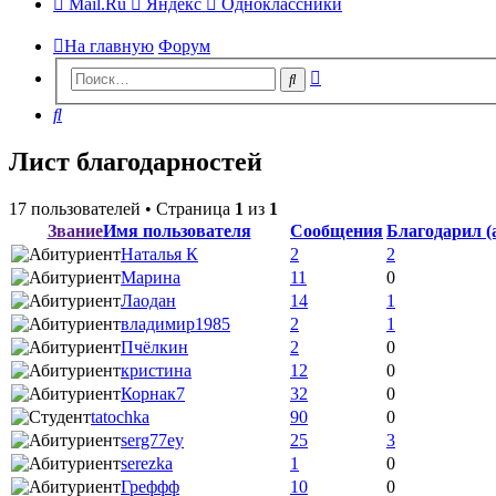
Mail.Ru
Яндекс
Одноклассники
На главную
Форум
Расширенный
Поиск
поиск
Поиск
Лист благодарностей
17 пользователей • Страница
1
из
1
Звание
Имя пользователя
Сообщения
Благодарил (
Наталья К
2
2
Марина
11
0
Лаодан
14
1
владимир1985
2
1
Пчёлкин
2
0
кристина
12
0
Корнак7
32
0
tatochka
90
0
serg77ey
25
3
serezka
1
0
Греффф
10
0