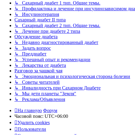
↳ Сахарный диабет 1 тип. Общие темы.
↳ Профилактика и лечение при инсулинозависимом диа
↳ Инсулинотерапия
Сахарный диабет II типа
↳ Сахарный диабет 2 тип. Общие темы.
↳ Лечение при диабете 2 типа
Обсуждение диабета
↳ Недавно диагностированный диабет
↳ Задать вопрос
↳ Преддиабет
↳ Успешный опыт и рекомендации
↳ Лекарства от диабета
Разговор за чашкой чая
↳ Эмоциональная и психологическая сторона болезни
↳ Советы читателей
↳ Инвалидность при Сахарном Диабете
↳ Мы дети планеты "Земля"
↳ Реклама/Объявления
На главную
Форум
Часовой пояс:
UTC+06:00
Удалить cookies
Пользователи